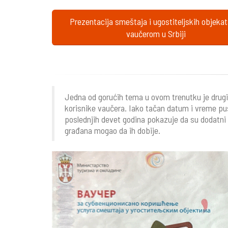
Prezentacija smeštaja i ugostiteljskih objeka
vaučerom u Srbiji
Jedna od gorućih tema u ovom trenutku je drugi 
korisnike vaučera. Iako tačan datum i vreme pu
poslednjih devet godina pokazuje da su dodatni 
građana mogao da ih dobije.