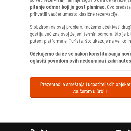
pitanje odmor koji je gost planirao
. Ovo predstav
prihvatili vaučer umesto klasične rezervacije.
S obzirom na ovaj problem, možemo očekivati drug
gostiju već zna svoj željeni termin odmora, što je b
putem platforme e-Turista, što ukazuje na veliko i
Očekujemo da će se nakon konstituisanja nove
oglasiti povodom ovih nedoumica i zabrinutos
Prezentacija smeštaja i ugostiteljskih objeka
vaučerom u Srbiji