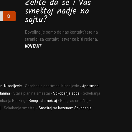
Želite da se i Vaš
smeštaj nadje na
sajtu?
Dovoljno je samo da nas kontaktirate na
stranici za kontakt i stvar će biti rešena.
KONTAKT
i Nikodijevic
- Sokobanja apartmani Nikodijevic •
Apartmani
lanina
- Stara planina smestaj •
Sokobanja sobe
- Sokobanja
obanja Booking •
Beograd smeštaj
- Beograd smeštaj -
j
- Sokobanja smeštaj •
Smeštaj sa bazenom Sokobanja
-