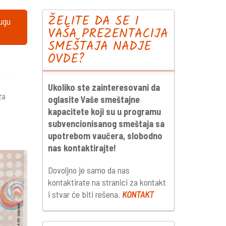
ŽELITE DA SE I
lugu
VAŠA PREZENTACIJA
SMEŠTAJA NADJE
OVDE?
Ukoliko ste zainteresovani da
za
oglasite Vaše smeštajne
kapacitete koji su u programu
subvencionisanog smeštaja sa
upotrebom vaučera, slobodno
nas kontaktirajte!
Dovoljno je samo da nas
kontaktirate na stranici za kontakt
i stvar će biti rešena.
KONTAKT