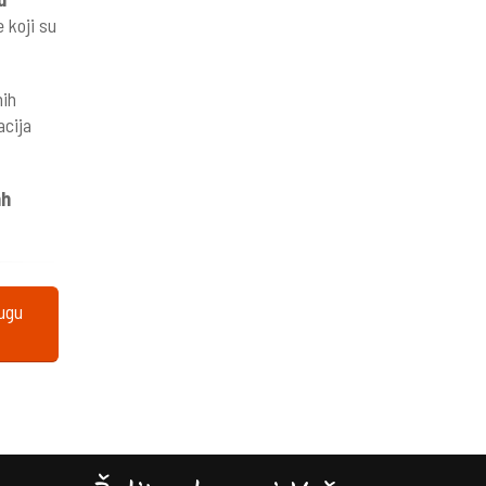
e koji su
nih
acija
ah
lugu