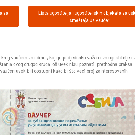
ta sa
Lista ugostitelja i ugostiteljskih objekata za us
smeštaja uz vaučer
krug vaučera za odmor, koji je podjednako važan i za ugostitelje i 
štanja ovog drugog kruga još uvek nisu poznati, prethodna praksa
vaučeri uvek bili dostupni kako bi što veći broj zainteresovanih