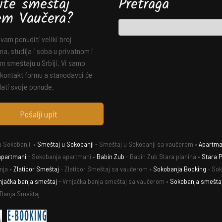
ite smeštaj
Pretraga
em Vaučera?
am ponuditi veliki broj
a, studija i soba u privatnom i
m smeštaju u Srbiji. Vi samo
 kontakt formu a stanodavci će
ati svoje ponude.
Pošalji upit
 Sokobanji. •
Smeštaj u Sokobanji
- Smeštaj u Sokobanji sa vaučerom •
Apartman
apartmani
- Sokobanja apartmani •
Babin Zub
- Babin Zub Stara planina •
Stara P
nja •
Zlatibor Smeštaj
- Zlatibor Smeštaj sa vaučerom •
Sokobanja Booking
- Sok
njačka banja smeštaj
- Vrnjačka banja smeštaj sa vaučerom •
Sokobanja smešta
 Banja Smeštaj