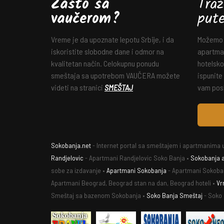
Zašto sa
Traž
vaučerom?
put
Vreme je da upoznate lepotu Srbije, i da
Možemo v
iskoristite slobodne dane i odmor na
apartman
kvalitetan način. Celokupnu ponudu
hotelsko
smeštaja sa upotrebom VAUČERA možete
ispunite
videti na stranici
SMEŠTAJ
vam posl
Sokobanja.net
- Internet portal sa smeštajem i apartmanima u
Randjelovic
- Apartmani Randjelovic Soko Banja •
Sokobanja 
sobe za izdavanje •
Apartmani Sokobanja
- Apartmani Sokoba
Apartmani Beograd, Beograd stan na dan, Beograd hoteli •
Vr
Smeštaj sa bazenom Sokobanja •
Soko Banja Smeštaj
- Soko