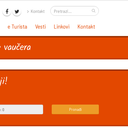
Kontakt
e Turista
Vesti
Linkovi
Kontakt
e vaučera
i!
Pronađi