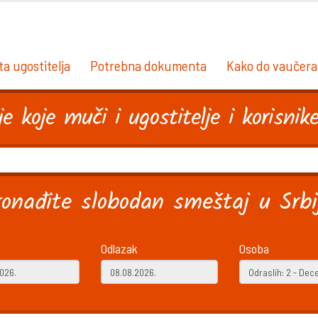
ta ugostitelja
Potrebna dokumenta
Kako do vaučera
e koje muči i ugostitelje i korisnik
ronađite slobodan smeštaj u Srbij
Odlazak
Osoba