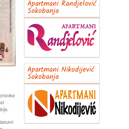
Apartmani Randjelović
Sokobanja
Apartmani Nikodijević
Sokobanja
orisnike
vet
bije.
 datumi
u