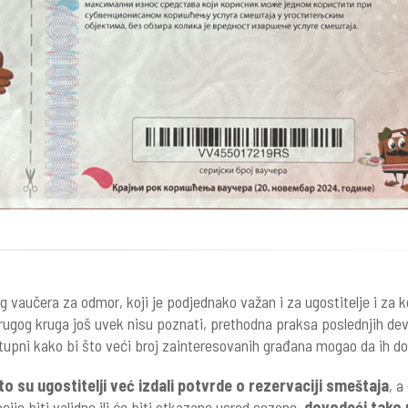
 vaučera za odmor, koji je podjednako važan i za ugostitelje i za k
ugog kruga još uvek nisu poznati, prethodna praksa poslednjih de
tupni kako bi što veći broj zainteresovanih građana mogao da ih do
o su ugostitelji već izdali potvrde o rezervaciji smeštaja
, a
acije biti validne ili će biti otkazane usred sezone,
dovodeći tako 