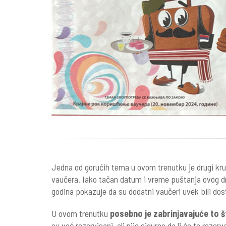
Jedna od gorućih tema u ovom trenutku je drugi krug
vaučera. Iako tačan datum i vreme puštanja ovog dr
godina pokazuje da su dodatni vaučeri uvek bili dos
U ovom trenutku
posebno je zabrinjavajuće to št
su već rezervisani, ali nije sigurno da li će te rezerv