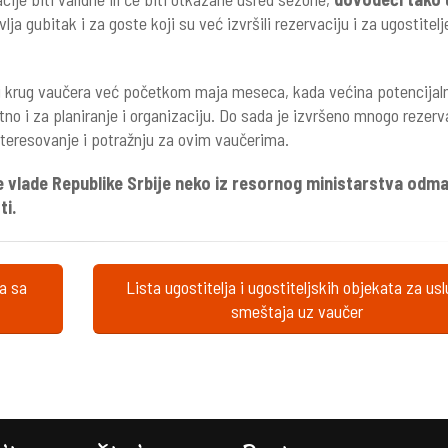
lja gubitak i za goste koji su već izvršili rezervaciju i za ugostitelj
i krug vaučera već početkom maja meseca, kada većina potencijal
itno i za planiranje i organizaciju. Do sada je izvršeno mnogo rezerv
nteresovanje i potražnju za ovim vaučerima.
 vlade Republike Srbije neko iz resornog ministarstva odm
ti.
ta sa
Lista ugostitelja i ugostiteljskih objekata za us
smeštaja uz vaučer