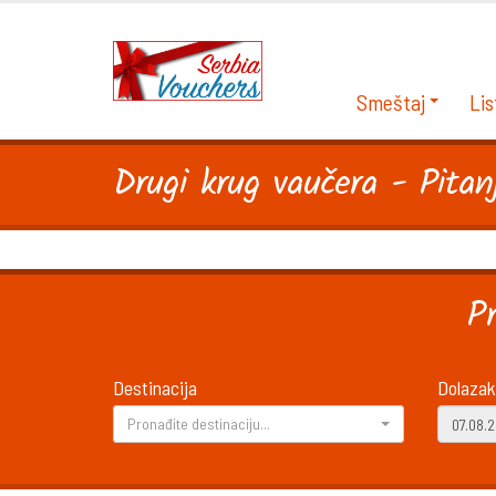
Smeštaj
Lis
Drugi krug vaučera - Pitanj
P
Destinacija
Dolazak
Pronađite destinaciju...