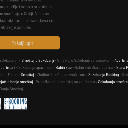
a, studija i soba u privatnom i
m smeštaju u Srbiji. Vi samo
 kontakt formu a stanodavci će
ati svoje ponude.
Pošalji upit
 Sokobanji. •
Smeštaj u Sokobanji
- Smeštaj u Sokobanji sa vaučerom •
Apartman
apartmani
- Sokobanja apartmani •
Babin Zub
- Babin Zub Stara planina •
Stara P
nja •
Zlatibor Smeštaj
- Zlatibor Smeštaj sa vaučerom •
Sokobanja Booking
- Sok
njačka banja smeštaj
- Vrnjačka banja smeštaj sa vaučerom •
Sokobanja smešta
 Banja Smeštaj