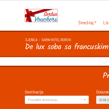
Smeštaj
Lis
SJENICA
GARNI HOTEL BOROVI
De lux soba sa francuskim
P
Destinacija
Dolazak
Pronađite destinaciju...