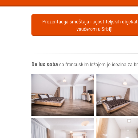
Prezentacija smeštaja i ugostiteljskih objeka
vaučerom u Srbiji
De lux soba
sa francuskim ležajem je idealna za br