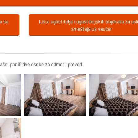
ta sa
Lista ugostitelja i ugostiteljskih objekata za us
smeštaja uz vaučer
ačni par ili dve osobe za odmor i provod.