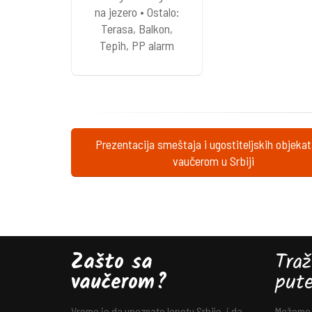
na jezero • Ostalo:
Terasa, Balkon,
Tepih, PP alarm
Prezentacija smeštaja i ugostiteljskih objeka
vaučerom u Srbiji
Zašto sa
Traž
vaučerom?
put
Vreme je da upoznate lepotu Srbije, i da
Možemo v