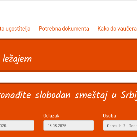
ta ugostitelja
Potrebna dokumenta
Kako do vaučera
 ležajem
ronađite slobodan smeštaj u Srbij
Odlazak
Osoba