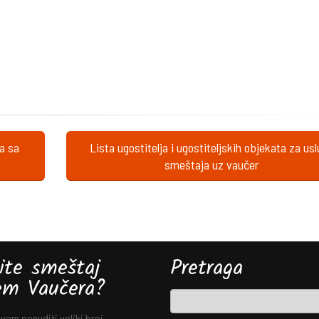
ta sa
Lista ugostitelja i ugostiteljskih objekata za us
smeštaja uz vaučer
ite smeštaj
Pretraga
em Vaučera?
am ponuditi veliki broj