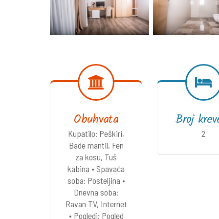
Obuhvata
Broj krev
Kupatilo: Peškiri,
2
Bade mantil, Fen
za kosu, Tuš
kabina • Spavaća
soba: Posteljina •
Dnevna soba:
Ravan TV, Internet
• Pogledi: Pogled