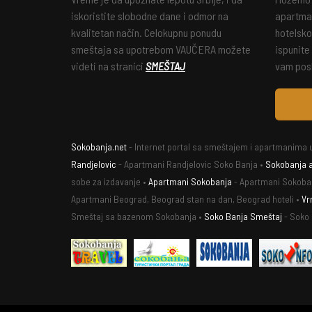
iskoristite slobodne dane i odmor na
apartman
kvalitetan način. Celokupnu ponudu
hotelsko
smeštaja sa upotrebom VAUČERA možete
ispunite
videti na stranici
SMEŠTAJ
vam posl
Sokobanja.net
- Internet portal sa smeštajem i apartmanima u
Randjelovic
- Apartmani Randjelovic Soko Banja •
Sokobanja 
sobe za izdavanje •
Apartmani Sokobanja
- Apartmani Sokoba
Apartmani Beograd, Beograd stan na dan, Beograd hoteli •
Vr
Smeštaj sa bazenom Sokobanja •
Soko Banja Smeštaj
- Soko