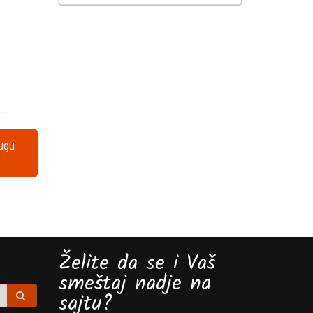
lugu
Želite da se i Vaš
smeštaj nadje na
sajtu?