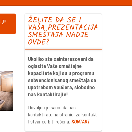
ŽELITE DA SE I
lugu
VAŠA PREZENTACIJA
SMEŠTAJA NADJE
OVDE?
Ukoliko ste zainteresovani da
oglasite Vaše smeštajne
kapacitete koji su u programu
subvencionisanog smeštaja sa
upotrebom vaučera, slobodno
nas kontaktirajte!
Dovoljno je samo da nas
kontaktirate na stranici za kontakt
i stvar će biti rešena.
KONTAKT