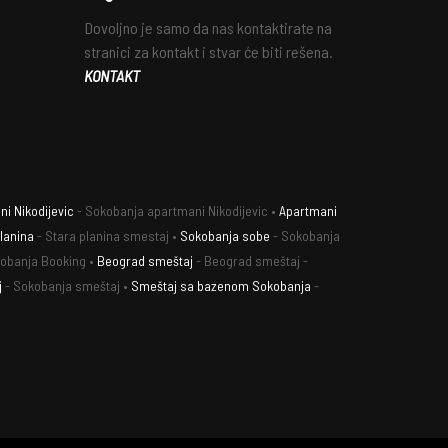
Dovoljno je samo da nas kontaktirate na
stranici za kontakt i stvar će biti rešena.
KONTAKT
i Nikodijevic
- Sokobanja apartmani Nikodijevic •
Apartmani
lanina
- Stara planina smestaj •
Sokobanja sobe
- Sokobanja
obanja Booking •
Beograd smeštaj
- Beograd smeštaj -
j
- Sokobanja smeštaj •
Smeštaj sa bazenom Sokobanja
-