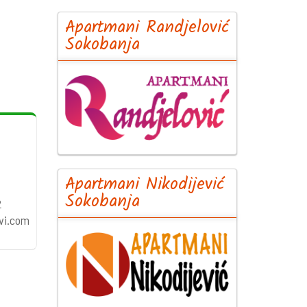
Apartmani Randjelović
Sokobanja
Apartmani Nikodijević
i
Sokobanja
2
vi.com