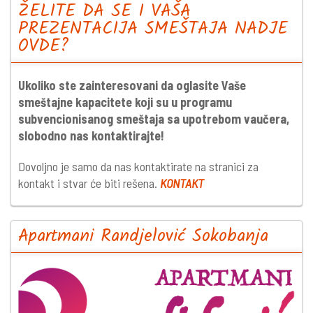
ŽELITE DA SE I VAŠA
PREZENTACIJA SMEŠTAJA NADJE
OVDE?
Ukoliko ste zainteresovani da oglasite Vaše
smeštajne kapacitete koji su u programu
subvencionisanog smeštaja sa upotrebom vaučera,
slobodno nas kontaktirajte!
Dovoljno je samo da nas kontaktirate na stranici za
kontakt i stvar će biti rešena.
KONTAKT
Apartmani Randjelović Sokobanja