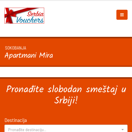
SOKOBANJA
Apartmani Mira
Pronađite slobodan smeštaj u
Srbiji!
Destinacija
Pronađite destinaciju...