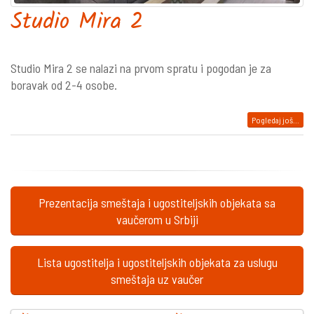
Studio Mira 2
Studio Mira 2 se nalazi na prvom spratu i pogodan je za
boravak od 2-4 osobe.
Pogledaj još...
Prezentacija smeštaja i ugostiteljskih objekata sa
vaučerom u Srbiji
Lista ugostitelja i ugostiteljskih objekata za uslugu
smeštaja uz vaučer