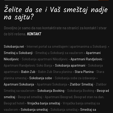
Želite da se i Vaš smeštaj nadje
na sajtu?
Dovoljno je samo da nas kontaktirate na stranici za kontakt i stvar
će biti rešena.
KONTAKT
Sokobanja.net
- Internet portal sa smeštajem i apartmanima u Sokobanji. •
Smeštaj u Sokobanji
- Smeštaj u Sokobanji sa vaučerom •
Apartmani
Nikodijevic
- Sokobanja apartmani Nikodijevic •
Apartmani Randjelovic
-
Apartmani Randjelovic Soko Banja •
Sokobanja apartmani
- Sokobanja
apartmani •
Babin Zub
- Babin Zub Stara planina •
Stara Planina
- Stara
planina smestaj •
Sokobanja sobe
- Sokobanja sobe za izdavanje •
Apartmani Sokobanja
- Apartmani Sokobanja •
Zlatibor Smeštaj
- Zlatibor
Smeštaj sa vaučerom •
Sokobanja Booking
- Sokobanja Booking •
Beograd
smeštaj
- Beograd smeštaj - Apartmani Beograd, Beograd stan na dan,
Beograd hoteli •
Vrnjačka banja smeštaj
- Vrnjačka banja smeštaj sa
vaučerom •
Sokobanja smeštaj
- Sokobanja smeštaj •
Smeštaj sa