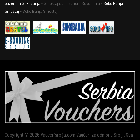
bazenom Sokobanja
- Smeštaj sa bazenom Sokobanja •
Soko Banja
Smeštaj
- Soko Banja Smeštaj
Copyright © 2026 Vaucerisrbija.com Vaučeri za odmor u Srbiji. Sva