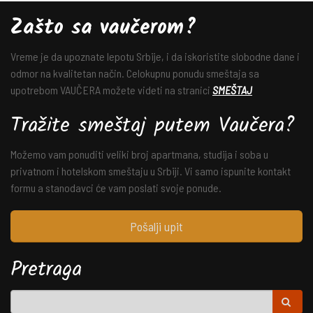
Zašto sa vaučerom?
Vreme je da upoznate lepotu Srbije, i da iskoristite slobodne dane i
odmor na kvalitetan način. Celokupnu ponudu smeštaja sa
upotrebom VAUČERA možete videti na stranici
SMEŠTAJ
Tražite smeštaj putem Vaučera?
Možemo vam ponuditi veliki broj apartmana, studija i soba u
privatnom i hotelskom smeštaju u Srbiji. Vi samo ispunite kontakt
formu a stanodavci će vam poslati svoje ponude.
Pošalji upit
Pretraga