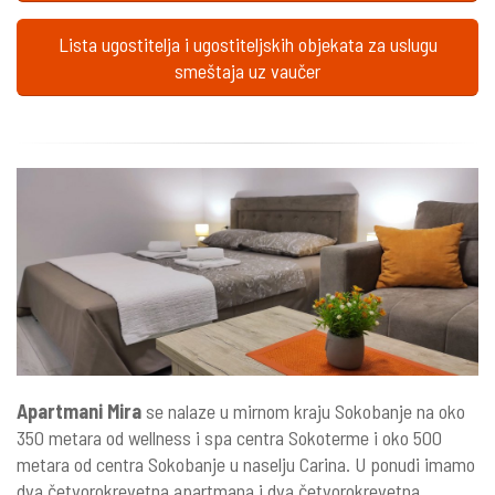
Lista ugostitelja i ugostiteljskih objekata za uslugu
smeštaja uz vaučer
Apartmani Mira
se nalaze u mirnom kraju Sokobanje na oko
350 metara od wellness i spa centra Sokoterme i oko 500
metara od centra Sokobanje u naselju Carina. U ponudi imamo
dva četvorokrevetna apartmana i dva četvorokrevetna