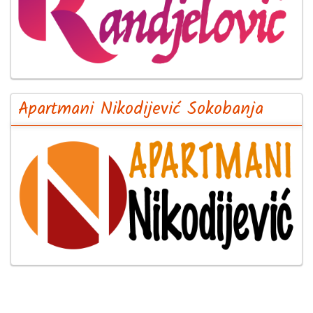
Apartmani Nikodijević Sokobanja