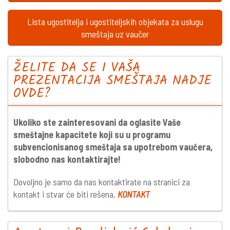
Lista ugostitelja i ugostiteljskih objekata za uslugu
smeštaja uz vaučer
ŽELITE DA SE I VAŠA
PREZENTACIJA SMEŠTAJA NADJE
OVDE?
Ukoliko ste zainteresovani da oglasite Vaše
smeštajne kapacitete koji su u programu
subvencionisanog smeštaja sa upotrebom vaučera,
slobodno nas kontaktirajte!
Dovoljno je samo da nas kontaktirate na stranici za
kontakt i stvar će biti rešena.
KONTAKT