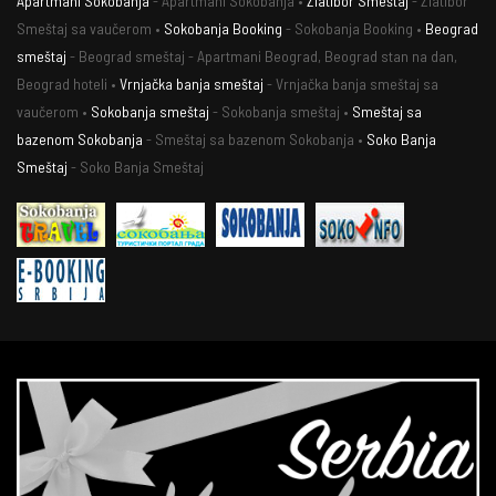
Apartmani Sokobanja
- Apartmani Sokobanja •
Zlatibor Smeštaj
- Zlatibor
Smeštaj sa vaučerom •
Sokobanja Booking
- Sokobanja Booking •
Beograd
smeštaj
- Beograd smeštaj - Apartmani Beograd, Beograd stan na dan,
Beograd hoteli •
Vrnjačka banja smeštaj
- Vrnjačka banja smeštaj sa
vaučerom •
Sokobanja smeštaj
- Sokobanja smeštaj •
Smeštaj sa
bazenom Sokobanja
- Smeštaj sa bazenom Sokobanja •
Soko Banja
Smeštaj
- Soko Banja Smeštaj