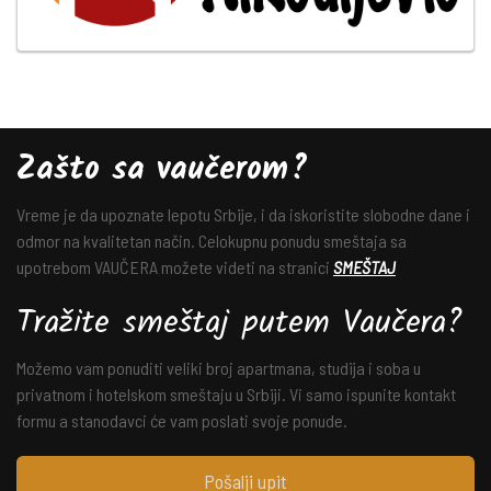
Zašto sa vaučerom?
Vreme je da upoznate lepotu Srbije, i da iskoristite slobodne dane i
odmor na kvalitetan način. Celokupnu ponudu smeštaja sa
upotrebom VAUČERA možete videti na stranici
SMEŠTAJ
Tražite smeštaj putem Vaučera?
Možemo vam ponuditi veliki broj apartmana, studija i soba u
privatnom i hotelskom smeštaju u Srbiji. Vi samo ispunite kontakt
formu a stanodavci će vam poslati svoje ponude.
Pošalji upit