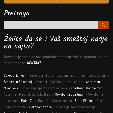
Pretraga
Želite da se i Vaš smeštaj nadje
na sajtu?
Dovoljno je samo da nas kontaktirate na stranici za kontakt i stvar
će biti rešena.
KONTAKT
Sokobanja.net
- Internet portal sa smeštajem i apartmanima u Sokobanji. •
Smeštaj u Sokobanji
- Smeštaj u Sokobanji sa vaučerom •
Apartmani
Nikodijevic
- Sokobanja apartmani Nikodijevic •
Apartmani Randjelovic
-
Apartmani Randjelovic Soko Banja •
Sokobanja apartmani
- Sokobanja
apartmani •
Babin Zub
- Babin Zub Stara planina •
Stara Planina
- Stara
planina smestaj •
Sokobanja sobe
- Sokobanja sobe za izdavanje •