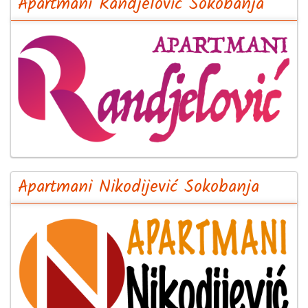
Apartmani Randjelović Sokobanja
Apartmani Nikodijević Sokobanja