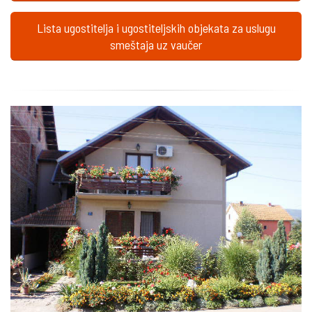
Lista ugostitelja i ugostiteljskih objekata za uslugu
smeštaja uz vaučer