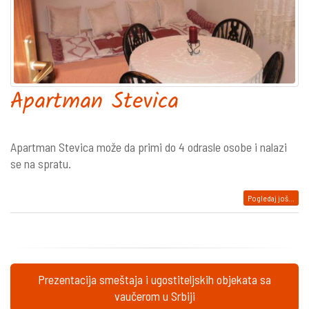
Apartman Stevica
Apartman Stevica može da primi do 4 odrasle osobe i nalazi
se na spratu.
Pogledaj još...
Prezentacija smeštaja i ugostiteljskih objekata sa
vaučerom u Srbiji