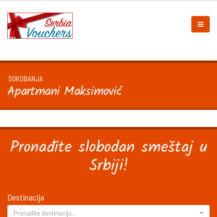
SOKOBANJA
Apartmani Maksimović
Pronađite slobodan smeštaj u
Srbiji!
Destinacija
Pronađite destinaciju...