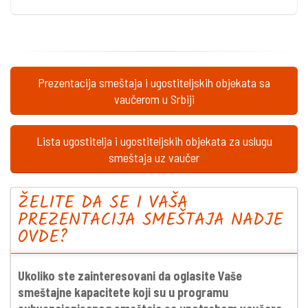
Prezentacija smeštaja i ugostiteljskih objekata sa
vaučerom u Srbiji
Lista ugostitelja i ugostiteljskih objekata za uslugu
smeštaja uz vaučer
ŽELITE DA SE I VAŠA
PREZENTACIJA SMEŠTAJA NADJE
OVDE?
Ukoliko ste zainteresovani da oglasite Vaše
smeštajne kapacitete koji su u programu