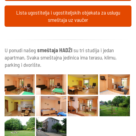
Lista ugostitelja i ugostiteljskih objekata za uslugu
smeštaja uz vaučer
U ponudi našeg
smeštaja HADŽI
su tri studija i jedan
apartman, Svaka smeštajna jedinica ima terasu, klimu,
parking i dvorište.