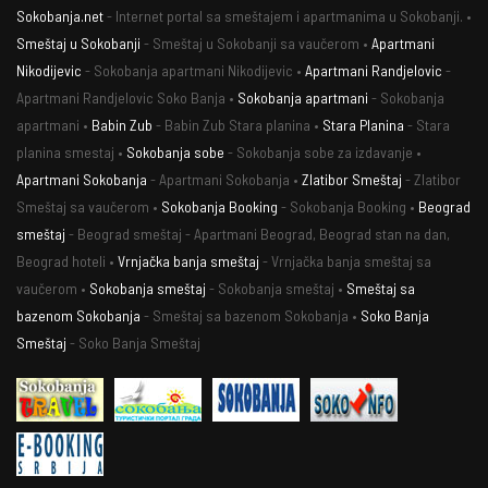
Sokobanja.net
- Internet portal sa smeštajem i apartmanima u Sokobanji. •
Smeštaj u Sokobanji
- Smeštaj u Sokobanji sa vaučerom •
Apartmani
Nikodijevic
- Sokobanja apartmani Nikodijevic •
Apartmani Randjelovic
-
Apartmani Randjelovic Soko Banja •
Sokobanja apartmani
- Sokobanja
apartmani •
Babin Zub
- Babin Zub Stara planina •
Stara Planina
- Stara
planina smestaj •
Sokobanja sobe
- Sokobanja sobe za izdavanje •
Apartmani Sokobanja
- Apartmani Sokobanja •
Zlatibor Smeštaj
- Zlatibor
Smeštaj sa vaučerom •
Sokobanja Booking
- Sokobanja Booking •
Beograd
smeštaj
- Beograd smeštaj - Apartmani Beograd, Beograd stan na dan,
Beograd hoteli •
Vrnjačka banja smeštaj
- Vrnjačka banja smeštaj sa
vaučerom •
Sokobanja smeštaj
- Sokobanja smeštaj •
Smeštaj sa
bazenom Sokobanja
- Smeštaj sa bazenom Sokobanja •
Soko Banja
Smeštaj
- Soko Banja Smeštaj