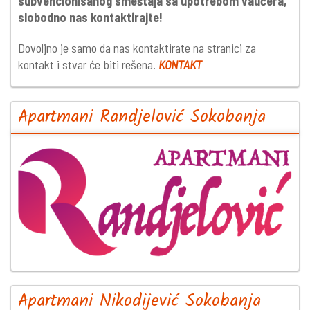
subvencionisanog smeštaja sa upotrebom vaučera,
slobodno nas kontaktirajte!
Dovoljno je samo da nas kontaktirate na stranici za
kontakt i stvar će biti rešena.
KONTAKT
Apartmani Randjelović Sokobanja
Apartmani Nikodijević Sokobanja