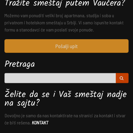
Tražite smeštaj putem Vaučera?
Možemo vam ponuditi veliki broj apartmana, studija i soba u
privatnom i hotelskom smeštaju u Srbiji. Vi samo ispunite kontakt
formu a stanodavci će vam poslati svoje ponude.
Pošalji upit
Pretraga
Želite da se i Vaš smeštaj nadje
na sajtu?
Dovoljno je samo da nas kontaktirate na stranici za kontakt i stvar
će biti rešena.
KONTAKT