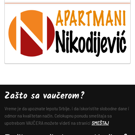
Zašto sa vaučerom?
Vreme je da upoznate lepotu Srbije, i da iskoristite slobodne dane i
odmor na kvalitetan način. Celokupnu ponudu smeštaja sa
upotrebom VAUČERA možete videti na stranici
SMEŠTAJ