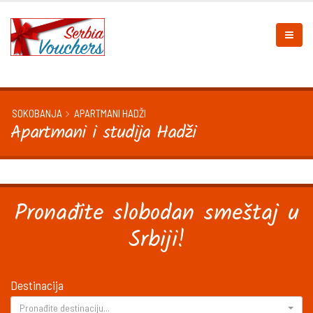
SOKOBANJA
APARTMANI HADŽI
Apartmani i studija Hadži
Pronađite slobodan smeštaj u
Srbiji!
Destinacija
Pronađite destinaciju...