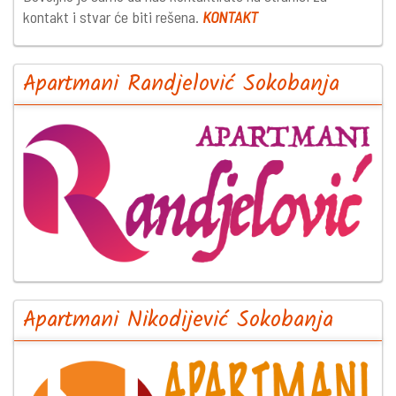
kontakt i stvar će biti rešena.
KONTAKT
Apartmani Randjelović Sokobanja
Apartmani Nikodijević Sokobanja