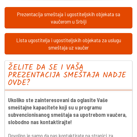
Prezentacija smeštaja i ugostiteljskih objekata sa
vaučerom u Srbiji
Lista ugostitelja i ugostiteljskih objekata za uslugu
smeštaja uz vaučer
ŽELITE DA SE I VAŠA
PREZENTACIJA SMEŠTAJA NADJE
OVDE?
Ukoliko ste zainteresovani da oglasite Vaše
smeštajne kapacitete koji su u programu
subvencionisanog smeštaja sa upotrebom vaučera,
slobodno nas kontaktirajte!
Dovoljno je samo da nas kontaktirate na stranici za