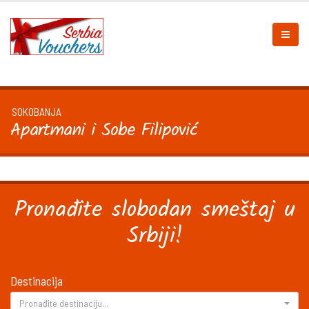
SOKOBANJA
Apartmani i Sobe Filipović
Pronađite slobodan smeštaj u
Srbiji!
Destinacija
Pronađite destinaciju...