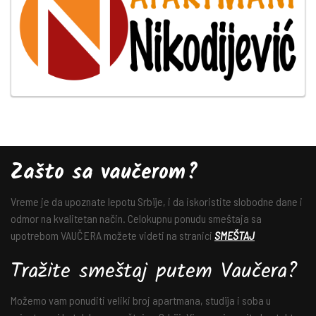
Zašto sa vaučerom?
Vreme je da upoznate lepotu Srbije, i da iskoristite slobodne dane i
odmor na kvalitetan način. Celokupnu ponudu smeštaja sa
upotrebom VAUČERA možete videti na stranici
SMEŠTAJ
Tražite smeštaj putem Vaučera?
Možemo vam ponuditi veliki broj apartmana, studija i soba u