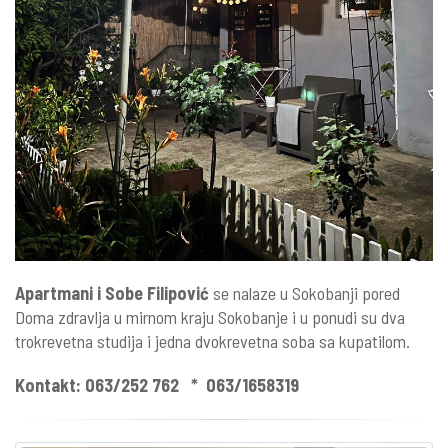
Apartmani i Sobe Filipović
se nalaze u Sokobanji pored
Doma zdravlja u mirnom kraju Sokobanje i u ponudi su dva
trokrevetna studija i jedna dvokrevetna soba sa kupatilom.
Kontakt: 063/252 762 * 063/1658319