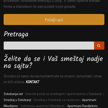
privatnom i hotelskom smeštaju u Srbiji. Vi samo ispunite kontakt
formu a stanodavci će vam poslati svoje ponude.
Pošalji upit
Pretraga
Želite da se i Vaš smeštaj nadje
na sajtu?
Dovoljno je samo da nas kontaktirate na stranici za kontakt i stvar
će biti rešena.
KONTAKT
Sokobanja.net
- Internet portal sa smeštajem i apartmanima u Sokobanji. •
Smeštaj u Sokobanji
- Smeštaj u Sokobanji sa vaučerom •
Apartmani
Nikodijevic
- Sokobanja apartmani Nikodijevic •
Apartmani Randjelovic
-