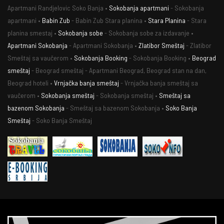
Apartmani Randjelovic Soko Banja •
Sokobanja apartmani
- Sokobanja
apartmani •
Babin Zub
- Babin Zub Stara planina •
Stara Planina
- Stara
planina smestaj •
Sokobanja sobe
- Sokobanja sobe za izdavanje •
Apartmani Sokobanja
- Apartmani Sokobanja •
Zlatibor Smeštaj
- Zlatibor
Smeštaj sa vaučerom •
Sokobanja Booking
- Sokobanja Booking •
Beograd
smeštaj
- Beograd smeštaj - Apartmani Beograd, Beograd stan na dan,
Beograd hoteli •
Vrnjačka banja smeštaj
- Vrnjačka banja smeštaj sa
vaučerom •
Sokobanja smeštaj
- Sokobanja smeštaj •
Smeštaj sa
bazenom Sokobanja
- Smeštaj sa bazenom Sokobanja •
Soko Banja
Smeštaj
- Soko Banja Smeštaj