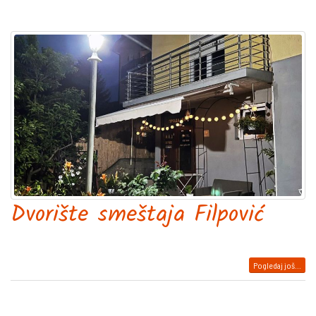
Dvorište smeštaja Filpović
Pogledaj još...