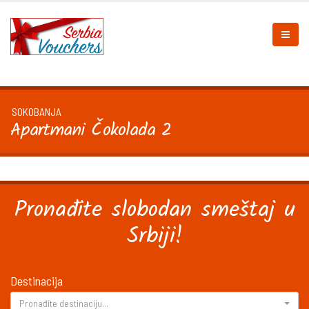
SOKOBANJA
Apartmani Čokolada 2
Pronađite slobodan smeštaj u
Srbiji!
Destinacija
Pronađite destinaciju...