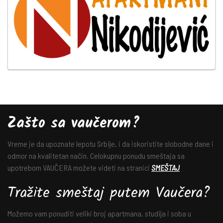
Zašto sa vaučerom?
Vreme je da upoznate lepotu Srbije, i da iskoristite slobodne dane i
odmor na kvalitetan način. Celokupnu ponudu smeštaja sa
upotrebom VAUČERA možete videti na stranici
SMEŠTAJ
Tražite smeštaj putem Vaučera?
Možemo vam ponuditi veliki broj apartmana, studija i soba u