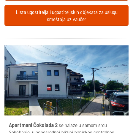
Lista ugostitelja i ugostiteljskih objekata za uslugu
smeštaja uz vaučer
Apartmani Čokolada 2
se nalaze u samom srcu
Sokobanje, u neposrednoj blizini banjskog centralnog