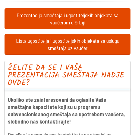
Prezentacija smeštaja i ugostiteljskih objekata sa
vaučerom u Srbiji
Lista ugostitelja i ugostiteljskih objekata za uslugu
smeštaja uz vaučer
ŽELITE DA SE I VAŠA
PREZENTACIJA SMEŠTAJA NADJE
OVDE?
Ukoliko ste zainteresovani da oglasite Vaše
smeštajne kapacitete koji su u programu
subvencionisanog smeštaja sa upotrebom vaučera,
slobodno nas kontaktirajte!
Dovoljno je samo da nas kontaktirate na stranici za