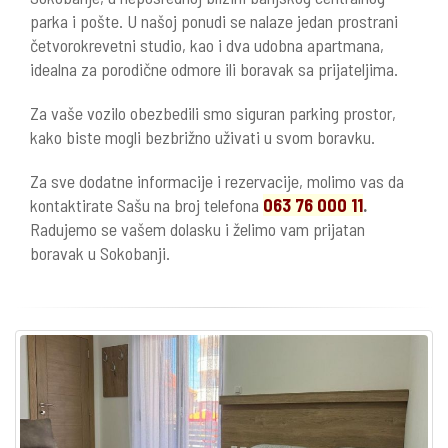
parka i pošte. U našoj ponudi se nalaze jedan prostrani
četvorokrevetni studio, kao i dva udobna apartmana,
idealna za porodične odmore ili boravak sa prijateljima.
Za vaše vozilo obezbedili smo siguran parking prostor,
kako biste mogli bezbrižno uživati u svom boravku.
Za sve dodatne informacije i rezervacije, molimo vas da
kontaktirate Sašu na broj telefona
063 76 000 11
.
Radujemo se vašem dolasku i želimo vam prijatan
boravak u Sokobanji.