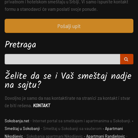
privatnom i hotelskom smeštaju u Srbiji. Vi samo ispunite kontakt
formu a stanodavci će vam poslati svoje ponude.
Pošalji upit
Pretraga
Želite da se i Vaš smeštaj nadje
na sajtu?
Dovoljno je samo da nas kontaktirate na stranici za kontakt i stvar
će biti rešena.
KONTAKT
Sokobanja.net
- Internet portal sa smeštajem i apartmanima u Sokobanji. •
Smeštaj u Sokobanji
- Smeštaj u Sokobanji sa vaučerom •
Apartmani
Nikodijevic
- Sokobanja apartmani Nikodijevic •
Apartmani Randjelovic
-