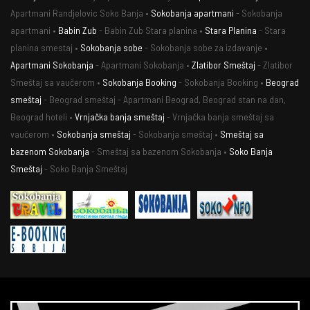
Apartmani Randjelovic Soko Banja •
Sokobanja apartmani
- Sokobanja
apartmani •
Babin Zub
- Babin Zub Stara planina •
Stara Planina
- Stara
planina smestaj •
Sokobanja sobe
- Sokobanja sobe za izdavanje •
Apartmani Sokobanja
- Apartmani Sokobanja •
Zlatibor Smeštaj
- Zlatibor
Smeštaj sa vaučerom •
Sokobanja Booking
- Sokobanja Booking •
Beograd
smeštaj
- Beograd smeštaj - Apartmani Beograd, Beograd stan na dan,
Beograd hoteli •
Vrnjačka banja smeštaj
- Vrnjačka banja smeštaj sa
vaučerom •
Sokobanja smeštaj
- Sokobanja smeštaj •
Smeštaj sa
bazenom Sokobanja
- Smeštaj sa bazenom Sokobanja •
Soko Banja
Smeštaj
- Soko Banja Smeštaj