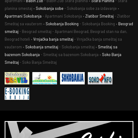
apartmani •
Babin Zub
- Babin Zub Stara planina •
Stara Planina
- Stara
planina smestaj •
Sokobanja sobe
- Sokobanja sobe za izdavanje •
Apartmani Sokobanja
- Apartmani Sokobanja •
Zlatibor Smeštaj
- Zlatibor
Smeštaj sa vaučerom •
Sokobanja Booking
- Sokobanja Booking •
Beograd
smeštaj
- Beograd smeštaj - Apartmani Beograd, Beograd stan na dan,
Beograd hoteli •
Vrnjačka banja smeštaj
- Vrnjačka banja smeštaj sa
vaučerom •
Sokobanja smeštaj
- Sokobanja smeštaj •
Smeštaj sa
bazenom Sokobanja
- Smeštaj sa bazenom Sokobanja •
Soko Banja
Smeštaj
- Soko Banja Smeštaj