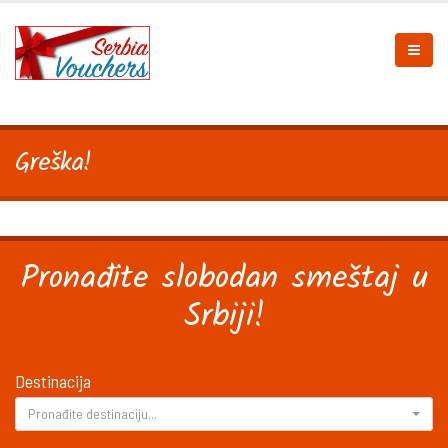
Greška!
Pronađite slobodan smeštaj u
Srbiji!
Destinacija
Pronađite destinaciju...