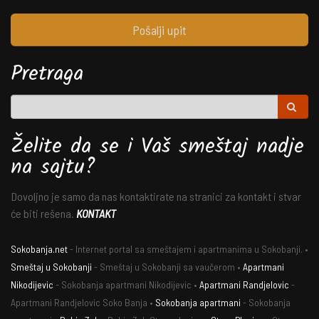
Pošalji upit
Pretraga
Želite da se i Vaš smeštaj nadje
na sajtu?
Dovoljno je samo da nas kontaktirate na stranici za kontakt i stvar
će biti rešena.
KONTAKT
Sokobanja.net
- Internet portal sa smeštajem i apartmanima u Sokobanji. •
Smeštaj u Sokobanji
- Smeštaj u Sokobanji sa vaučerom •
Apartmani
Nikodijevic
- Sokobanja apartmani Nikodijevic •
Apartmani Randjelovic
-
Apartmani Randjelovic Soko Banja •
Sokobanja apartmani
- Sokobanja