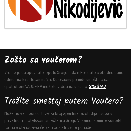
Zašto sa vaučerom?
Vreme je da upoznate lepotu Srbije, i da iskoristite slobodne dane i
odmor na kvalitetan način. Celokupnu ponudu smeštaja sa
upotrebom VAUČERA možete videti na stranici
SMEŠTAJ
Tražite smeštaj putem Vaučera?
Možemo vam ponuditi veliki broj apartmana, studija i soba u
privatnom i hotelskom smeštaju u Srbiji. Vi samo ispunite kontakt
formu a stanodavci će vam poslati svoje ponude.