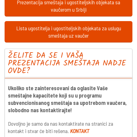
Prezentacija smeštaja i ugostiteljskih objekata sa
vaučerom u Srbiji
Lista ugostitelja i ugostiteljskih objekata za uslugu
smeštaja uz vaučer
ŽELITE DA SE I VAŠA
PREZENTACIJA SMEŠTAJA NADJE
OVDE?
Ukoliko ste zainteresovani da oglasite Vaše
smeštajne kapacitete koji su u programu
subvencionisanog smeštaja sa upotrebom vaučera,
slobodno nas kontaktirajte!
Dovoljno je samo da nas kontaktirate na stranici za
kontakt i stvar će biti rešena.
KONTAKT