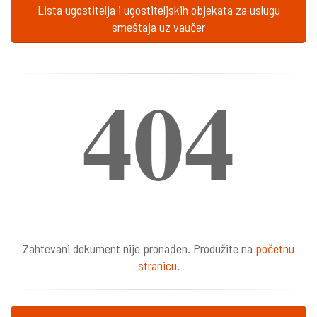
Lista ugostitelja i ugostiteljskih objekata za uslugu
smeštaja uz vaučer
404
Zahtevani dokument nije pronađen. Produžite na
početnu
stranicu
.