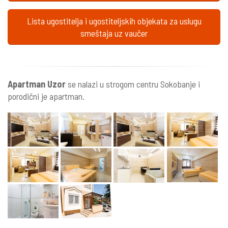
Lista ugostitelja i ugostiteljskih objekata za uslugu
smeštaja uz vaučer
Apartman Uzor
se nalazi u strogom centru Sokobanje i
porodični je apartman.