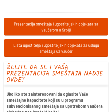
Prezentacija smeštaja i ugostiteljskih objekata sa
vaučerom u Srbiji
Lista ugostitelja i ugostiteljskih objekata za uslugu
smeštaja uz vaučer
ŽELITE DA SE I VAŠA
PREZENTACIJA SMEŠTAJA NADJE
OVDE?
Ukoliko ste zainteresovani da oglasite Vaše
smeštajne kapacitete koji su u programu
subvencionisanog smeštaja sa upotrebom vaučera,
slobodno nas kontaktirajte!