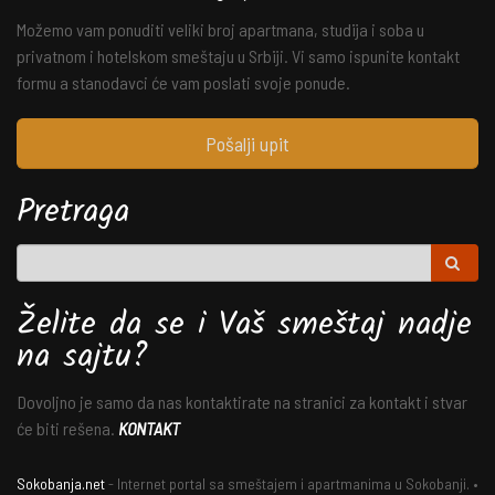
Možemo vam ponuditi veliki broj apartmana, studija i soba u
privatnom i hotelskom smeštaju u Srbiji. Vi samo ispunite kontakt
formu a stanodavci će vam poslati svoje ponude.
Pošalji upit
Pretraga
Želite da se i Vaš smeštaj nadje
na sajtu?
Dovoljno je samo da nas kontaktirate na stranici za kontakt i stvar
će biti rešena.
KONTAKT
Sokobanja.net
- Internet portal sa smeštajem i apartmanima u Sokobanji. •