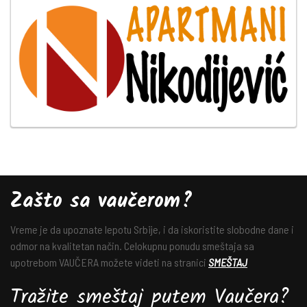
Zašto sa vaučerom?
Vreme je da upoznate lepotu Srbije, i da iskoristite slobodne dane i
odmor na kvalitetan način. Celokupnu ponudu smeštaja sa
upotrebom VAUČERA možete videti na stranici
SMEŠTAJ
Tražite smeštaj putem Vaučera?