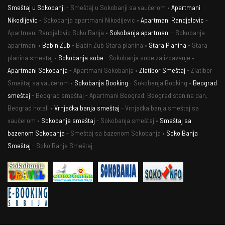
Smeštaj u Sokobanji
- Smeštaj u Sokobanji sa vaučerom •
Apartmani
Nikodijevic
- Sokobanja apartmani Nikodijevic •
Apartmani Randjelovic
-
Apartmani Randjelovic Soko Banja •
Sokobanja apartmani
- Sokobanja
apartmani •
Babin Zub
- Babin Zub Stara planina •
Stara Planina
- Stara
planina smestaj •
Sokobanja sobe
- Sokobanja sobe za izdavanje •
Apartmani Sokobanja
- Apartmani Sokobanja •
Zlatibor Smeštaj
- Zlatibor
Smeštaj sa vaučerom •
Sokobanja Booking
- Sokobanja Booking •
Beograd
smeštaj
- Beograd smeštaj - Apartmani Beograd, Beograd stan na dan,
Beograd hoteli •
Vrnjačka banja smeštaj
- Vrnjačka banja smeštaj sa
vaučerom •
Sokobanja smeštaj
- Sokobanja smeštaj •
Smeštaj sa
bazenom Sokobanja
- Smeštaj sa bazenom Sokobanja •
Soko Banja
Smeštaj
- Soko Banja Smeštaj