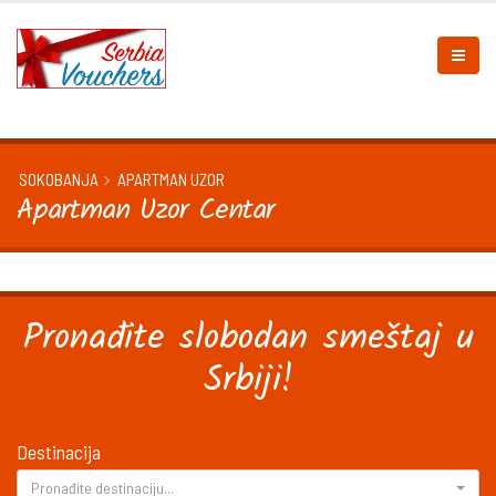
SOKOBANJA
APARTMAN UZOR
Apartman Uzor Centar
Pronađite slobodan smeštaj u
Srbiji!
Destinacija
Pronađite destinaciju...