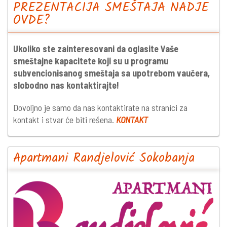
PREZENTACIJA SMEŠTAJA NADJE
OVDE?
Ukoliko ste zainteresovani da oglasite Vaše
smeštajne kapacitete koji su u programu
subvencionisanog smeštaja sa upotrebom vaučera,
slobodno nas kontaktirajte!
Dovoljno je samo da nas kontaktirate na stranici za
kontakt i stvar će biti rešena.
KONTAKT
Apartmani Randjelović Sokobanja