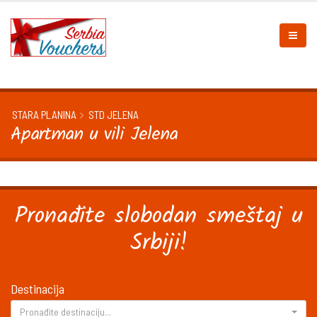
STARA PLANINA
STD JELENA
Apartman u vili Jelena
Pronađite slobodan smeštaj u
Srbiji!
Destinacija
Pronađite destinaciju...