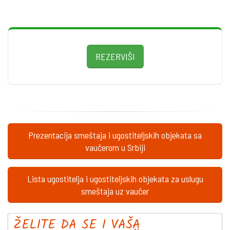
REZERVIŠI
Prezentacija smeštaja i ugostiteljskih objekata sa
vaučerom u Srbiji
Lista ugostitelja i ugostiteljskih objekata za uslugu
smeštaja uz vaučer
ŽELITE DA SE I VAŠA