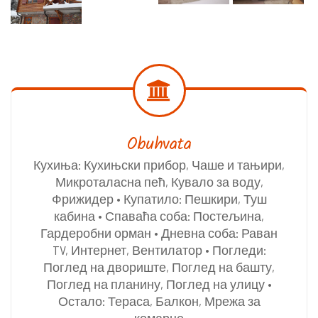
Obuhvata
Кухиња: Кухињски прибор, Чаше и тањири,
Микроталасна пећ, Кувало за воду,
Фрижидер • Купатило: Пешкири, Туш
кабина • Спаваћа соба: Постељина,
Гардеробни орман • Дневна соба: Раван
TV, Интернет, Вентилатор • Погледи:
Поглед на двориште, Поглед на башту,
Поглед на планину, Поглед на улицу •
Остало: Тераса, Балкон, Мрежа за
комарце