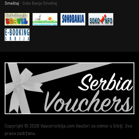
Smeštaj
- Soko Banja Smeštaj
Copyright © 2026 Vaucerisrbija.com Vaučeri za odmor u Srbiji. Sva
prava zadržana.