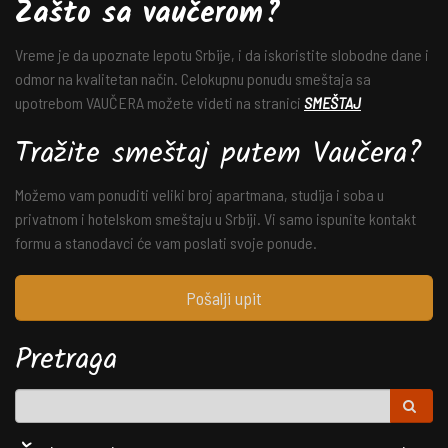
Zašto sa vaučerom?
Vreme je da upoznate lepotu Srbije, i da iskoristite slobodne dane i
odmor na kvalitetan način. Celokupnu ponudu smeštaja sa
upotrebom VAUČERA možete videti na stranici
SMEŠTAJ
Tražite smeštaj putem Vaučera?
Možemo vam ponuditi veliki broj apartmana, studija i soba u
privatnom i hotelskom smeštaju u Srbiji. Vi samo ispunite kontakt
formu a stanodavci će vam poslati svoje ponude.
Pošalji upit
Pretraga