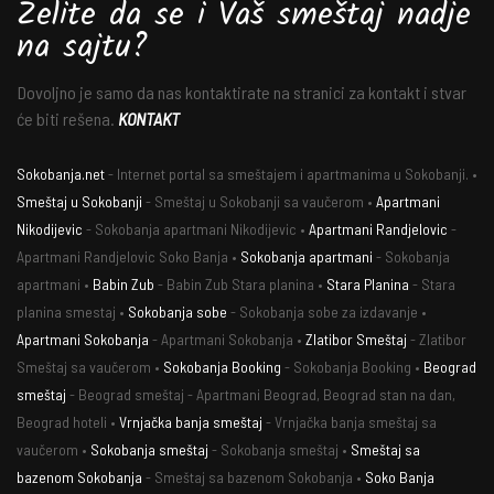
Želite da se i Vaš smeštaj nadje
na sajtu?
Dovoljno je samo da nas kontaktirate na stranici za kontakt i stvar
će biti rešena.
KONTAKT
Sokobanja.net
- Internet portal sa smeštajem i apartmanima u Sokobanji. •
Smeštaj u Sokobanji
- Smeštaj u Sokobanji sa vaučerom •
Apartmani
Nikodijevic
- Sokobanja apartmani Nikodijevic •
Apartmani Randjelovic
-
Apartmani Randjelovic Soko Banja •
Sokobanja apartmani
- Sokobanja
apartmani •
Babin Zub
- Babin Zub Stara planina •
Stara Planina
- Stara
planina smestaj •
Sokobanja sobe
- Sokobanja sobe za izdavanje •
Apartmani Sokobanja
- Apartmani Sokobanja •
Zlatibor Smeštaj
- Zlatibor
Smeštaj sa vaučerom •
Sokobanja Booking
- Sokobanja Booking •
Beograd
smeštaj
- Beograd smeštaj - Apartmani Beograd, Beograd stan na dan,
Beograd hoteli •
Vrnjačka banja smeštaj
- Vrnjačka banja smeštaj sa
vaučerom •
Sokobanja smeštaj
- Sokobanja smeštaj •
Smeštaj sa
bazenom Sokobanja
- Smeštaj sa bazenom Sokobanja •
Soko Banja