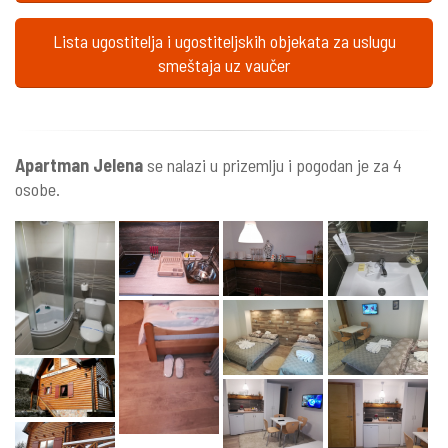
Lista ugostitelja i ugostiteljskih objekata za uslugu
smeštaja uz vaučer
Apartman Jelena
se nalazi u prizemlju i pogodan je za 4
osobe.