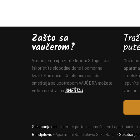
Zašto sa
Traž
vaučerom?
put
Vreme je da upoznate lepotu Srbije, i da
Možemo v
iskoristite slobodne dane i odmor na
apartman
kvalitetan način. Celokupnu ponudu
hotelsko
smeštaja sa upotrebom VAUČERA možete
ispunite
videti na stranici
SMEŠTAJ
vam posl
Sokobanja.net
- Internet portal sa smeštajem i apartmanima u
Randjelovic
- Apartmani Randjelovic Soko Banja •
Sokobanja 