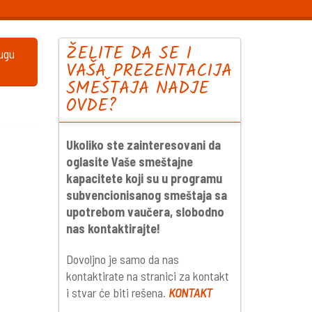
ŽELITE DA SE I
lugu
VAŠA PREZENTACIJA
SMEŠTAJA NADJE
OVDE?
Ukoliko ste zainteresovani da
oglasite Vaše smeštajne
kapacitete koji su u programu
subvencionisanog smeštaja sa
upotrebom vaučera, slobodno
nas kontaktirajte!
Dovoljno je samo da nas
kontaktirate na stranici za kontakt
i stvar će biti rešena.
KONTAKT