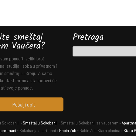
ite smeštaj
Pretraga
em Vaučera?
am ponuditi veliki broj
a, studija i soba u privatnom i
m smeštaju u Srbiji. Vi samo
 kontakt formu a stanodavci će
ati svoje ponude.
Pošalji upit
 Sokobanji. •
Smeštaj u Sokobanji
- Smeštaj u Sokobanji sa vaučerom •
Apartman
apartmani
- Sokobanja apartmani •
Babin Zub
- Babin Zub Stara planina •
Stara P