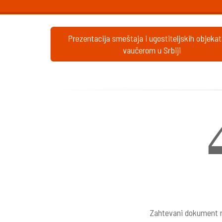
Prezentacija smeštaja i ugostiteljskih objeka
vaučerom u Srbiji
Zahtevani dokument n