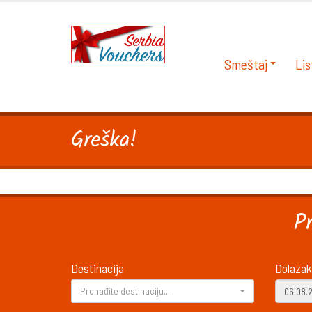
Smeštaj
Lis
Greška!
P
Destinacija
Dolazak
Pronađite destinaciju...