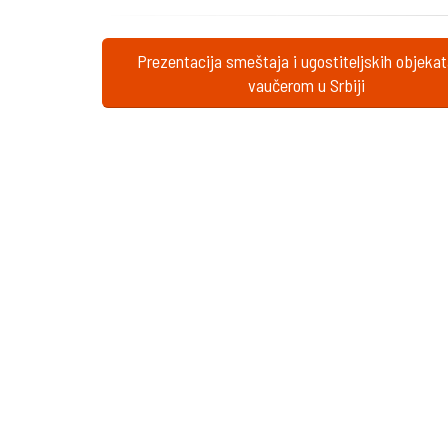
Prezentacija smeštaja i ugostiteljskih objeka
vaučerom u Srbiji