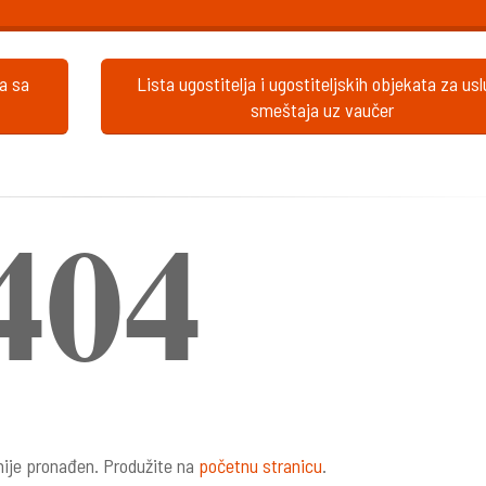
ta sa
Lista ugostitelja i ugostiteljskih objekata za us
smeštaja uz vaučer
404
ije pronađen. Produžite na
početnu stranicu
.