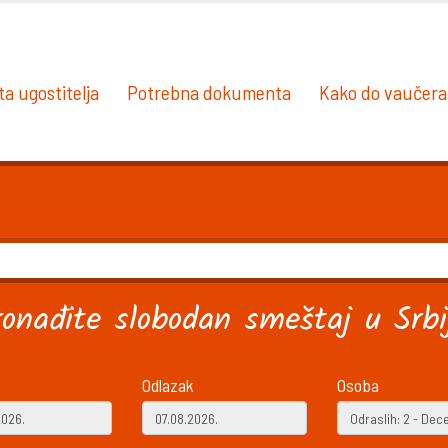
ta ugostitelja
Potrebna dokumenta
Kako do vaučera
ronađite slobodan smeštaj u Srbij
Odlazak
Osoba