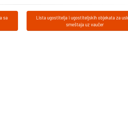
ta sa
Lista ugostitelja i ugostiteljskih objekata za us
smeštaja uz vaučer