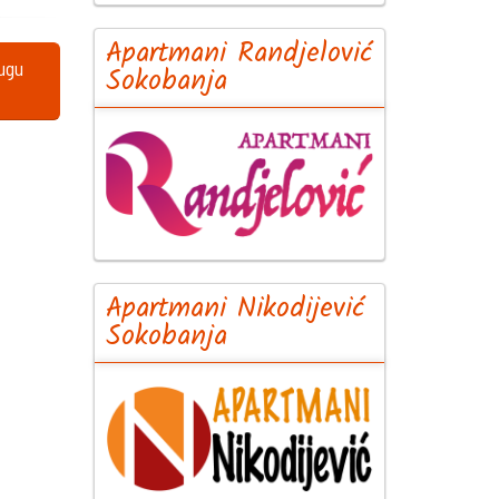
Apartmani Randjelović
lugu
Sokobanja
Apartmani Nikodijević
Sokobanja