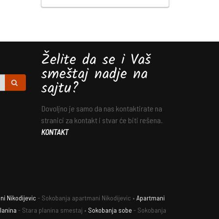
Želite da se i Vaš
smeštaj nadje na
sajtu?
Dovoljno je samo da nas kontaktirate na
stranici za kontakt i stvar će biti rešena.
KONTAKT
i Nikodijevic
- Sokobanja apartmani Nikodijevic •
Apartmani
lanina
- Stara planina smestaj •
Sokobanja sobe
- Sokobanja