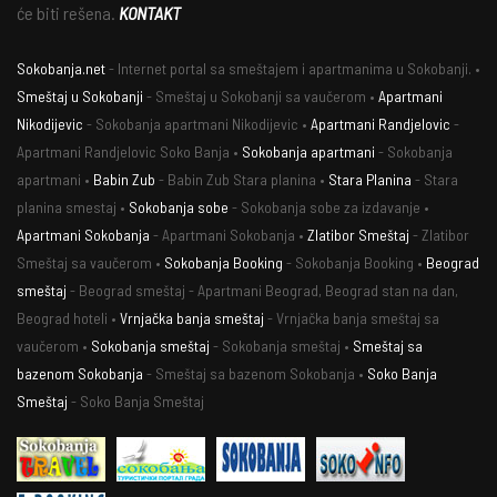
će biti rešena.
KONTAKT
Sokobanja.net
- Internet portal sa smeštajem i apartmanima u Sokobanji. •
Smeštaj u Sokobanji
- Smeštaj u Sokobanji sa vaučerom •
Apartmani
Nikodijevic
- Sokobanja apartmani Nikodijevic •
Apartmani Randjelovic
-
Apartmani Randjelovic Soko Banja •
Sokobanja apartmani
- Sokobanja
apartmani •
Babin Zub
- Babin Zub Stara planina •
Stara Planina
- Stara
planina smestaj •
Sokobanja sobe
- Sokobanja sobe za izdavanje •
Apartmani Sokobanja
- Apartmani Sokobanja •
Zlatibor Smeštaj
- Zlatibor
Smeštaj sa vaučerom •
Sokobanja Booking
- Sokobanja Booking •
Beograd
smeštaj
- Beograd smeštaj - Apartmani Beograd, Beograd stan na dan,
Beograd hoteli •
Vrnjačka banja smeštaj
- Vrnjačka banja smeštaj sa
vaučerom •
Sokobanja smeštaj
- Sokobanja smeštaj •
Smeštaj sa
bazenom Sokobanja
- Smeštaj sa bazenom Sokobanja •
Soko Banja
Smeštaj
- Soko Banja Smeštaj