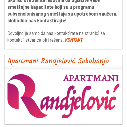
Ukoliko ste zainteresovani da oglasite Vaše
smeštajne kapacitete koji su u programu
subvencionisanog smeštaja sa upotrebom vaučera,
slobodno nas kontaktirajte!
Dovoljno je samo da nas kontaktirate na stranici za
kontakt i stvar će biti rešena.
KONTAKT
Apartmani Randjelović Sokobanja