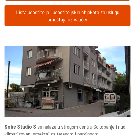
Lista ugostitelja i ugostiteljskih objekata za uslugu
smeštaja uz vaučer
Sobe Studio S
se nalaze u strogom centru Sokobanje i nudi
klimatizovani smeštaj sa terasom i parkingom.