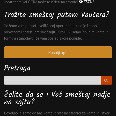
upotrebom VAUČERA možete videti na stranici
SMEŠTAJ
Tražite smeštaj putem Vaučera?
Možemo vam ponuditi veliki broj apartmana, studija i soba u
privatnom i hotelskom smeštaju u Srbiji. Vi samo ispunite kontakt
formu a stanodavci će vam poslati svoje ponude.
Pošalji upit
Pretraga
Želite da se i Vaš smeštaj nadje
na sajtu?
Dovoljno je samo da nas kontaktirate na stranici za kontakt i stvar