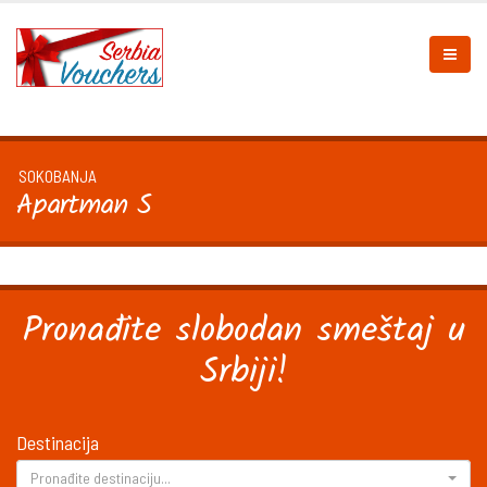
SOKOBANJA
Apartman S
Pronađite slobodan smeštaj u
Srbiji!
Destinacija
Pronađite destinaciju...