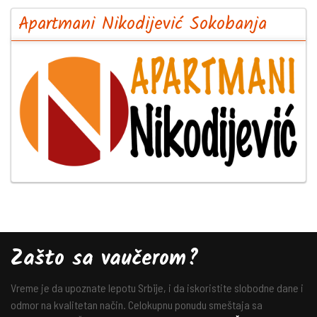
Apartmani Nikodijević Sokobanja
Zašto sa vaučerom?
Vreme je da upoznate lepotu Srbije, i da iskoristite slobodne dane i
odmor na kvalitetan način. Celokupnu ponudu smeštaja sa