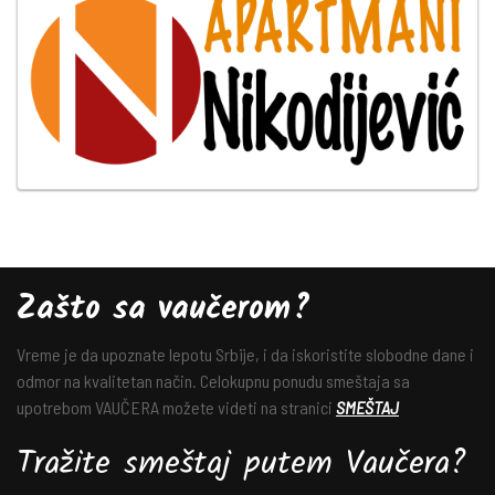
Zašto sa vaučerom?
Vreme je da upoznate lepotu Srbije, i da iskoristite slobodne dane i
odmor na kvalitetan način. Celokupnu ponudu smeštaja sa
upotrebom VAUČERA možete videti na stranici
SMEŠTAJ
Tražite smeštaj putem Vaučera?