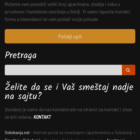
Možemo vam ponuditi veliki broj apartmana, studija i soba u
privatnom i hotelskom smeštaju u Srbiji. Vi samo ispunite kontakt
formu a stanodavci će vam poslati svoje ponude.
Pošalji upit
Pretraga
Želite da se i Vaš smeštaj nadje
na sajtu?
Dovoljno je samo da nas kontaktirate na stranici za kontakt i stvar
će biti rešena.
KONTAKT
Sokobanja.net
- Internet portal sa smeštajem i apartmanima u Sokobanji. •