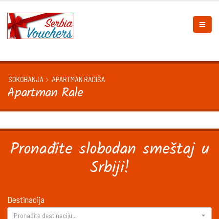
SOKOBANJA
APARTMAN RADIŠA
Apartman Rale
Pronađite slobodan smeštaj u
Srbiji!
Destinacija
Pronađite destinaciju...