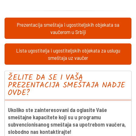
Prezentacija smeštaja i ugostiteljskih objekata sa
vaučerom u Srbiji
Lista ugostitelja i ugostiteljskih objekata za uslugu
smeštaja uz vaučer
ŽELITE DA SE I VAŠA
PREZENTACIJA SMEŠTAJA NADJE
OVDE?
Ukoliko ste zainteresovani da oglasite Vaše
smeštajne kapacitete koji su u programu
subvencionisanog smeštaja sa upotrebom vaučera,
slobodno nas kontaktirajte!