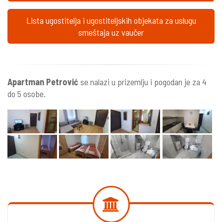
Lista ugostitelja i ugostiteljskih objekata za uslugu
smeštaja uz vaučer
Apartman Petrović
se nalazi u prizemlju i pogodan je za 4
do 5 osobe.