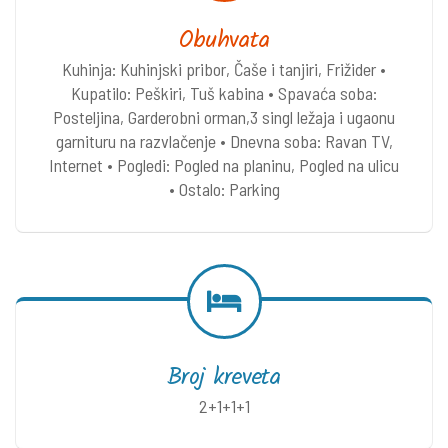
Obuhvata
Kuhinja: Kuhinjski pribor, Čaše i tanjiri, Frižider •
Kupatilo: Peškiri, Tuš kabina • Spavaća soba:
Posteljina, Garderobni orman,3 singl ležaja i ugaonu
garnituru na razvlačenje • Dnevna soba: Ravan TV,
Internet • Pogledi: Pogled na planinu, Pogled na ulicu
• Ostalo: Parking
Broj kreveta
2+1+1+1