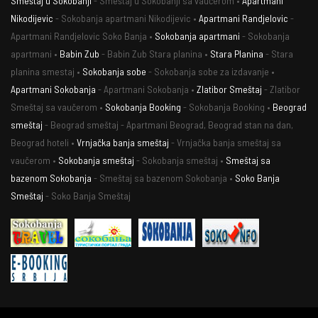
Smeštaj u Sokobanji
- Smeštaj u Sokobanji sa vaučerom •
Apartmani
Nikodijevic
- Sokobanja apartmani Nikodijevic •
Apartmani Randjelovic
-
Apartmani Randjelovic Soko Banja •
Sokobanja apartmani
- Sokobanja
apartmani •
Babin Zub
- Babin Zub Stara planina •
Stara Planina
- Stara
planina smestaj •
Sokobanja sobe
- Sokobanja sobe za izdavanje •
Apartmani Sokobanja
- Apartmani Sokobanja •
Zlatibor Smeštaj
- Zlatibor
Smeštaj sa vaučerom •
Sokobanja Booking
- Sokobanja Booking •
Beograd
smeštaj
- Beograd smeštaj - Apartmani Beograd, Beograd stan na dan,
Beograd hoteli •
Vrnjačka banja smeštaj
- Vrnjačka banja smeštaj sa
vaučerom •
Sokobanja smeštaj
- Sokobanja smeštaj •
Smeštaj sa
bazenom Sokobanja
- Smeštaj sa bazenom Sokobanja •
Soko Banja
Smeštaj
- Soko Banja Smeštaj