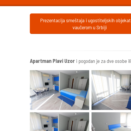
Prezentacija smeštaja i ugostiteljskih objeka
vaučerom u Srbiji
Apartman Plavi Uzor
i pogodan je za dve osobe ili