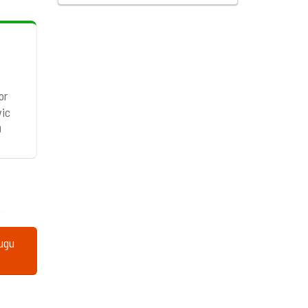
or
vic
0
lugu