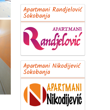
Apartmani Randjelović
Sokobanja
Apartmani Nikodijević
Sokobanja