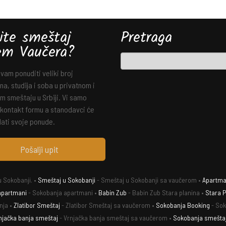
ite smeštaj
Pretraga
em Vaučera?
am ponuditi veliki broj
a, studija i soba u privatnom i
m smeštaju u Srbiji. Vi samo
 kontakt formu a stanodavci će
ati svoje ponude.
Pošalji upit
 Sokobanji. •
Smeštaj u Sokobanji
- Smeštaj u Sokobanji sa vaučerom •
Apartman
apartmani
- Sokobanja apartmani •
Babin Zub
- Babin Zub Stara planina •
Stara P
nja •
Zlatibor Smeštaj
- Zlatibor Smeštaj sa vaučerom •
Sokobanja Booking
- Sok
njačka banja smeštaj
- Vrnjačka banja smeštaj sa vaučerom •
Sokobanja smešta