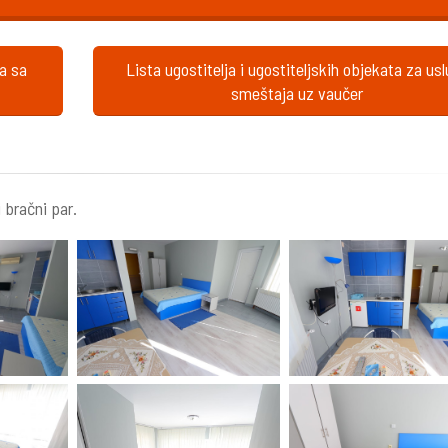
ta sa
Lista ugostitelja i ugostiteljskih objekata za us
smeštaja uz vaučer
 bračni par.