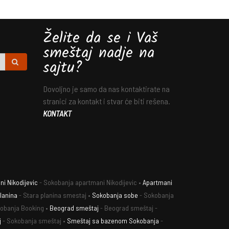
Želite da se i Vaš
smeštaj nadje na
sajtu?
Dovoljno je samo da nas kontaktirate na
stranici za kontakt i stvar će biti rešena.
KONTAKT
i Nikodijevic
- Sokobanja apartmani Nikodijevic •
Apartmani
lanina
- Stara planina smestaj •
Sokobanja sobe
- Sokobanja
obanja Booking •
Beograd smeštaj
- Beograd smeštaj -
j
- Sokobanja smeštaj •
Smeštaj sa bazenom Sokobanja
-