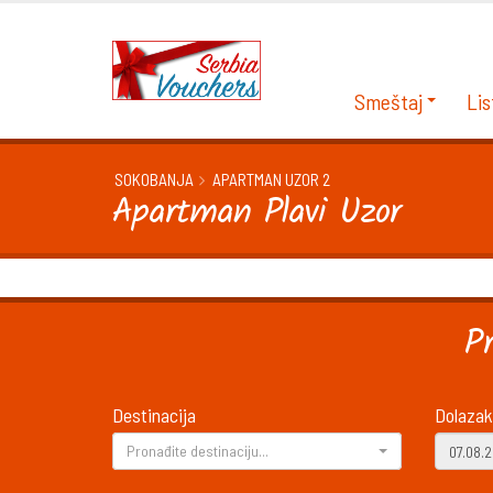
Smeštaj
Lis
SOKOBANJA
APARTMAN UZOR 2
Apartman Plavi Uzor
P
Destinacija
Dolazak
Pronađite destinaciju...