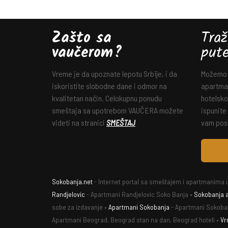
Zašto sa
Traž
vaučerom?
put
Vreme je da upoznate lepotu Srbije, i da
Možemo v
iskoristite slobodne dane i odmor na
apartman
kvalitetan način. Celokupnu ponudu
hotelsko
smeštaja sa upotrebom VAUČERA možete
ispunite
videti na stranici
SMEŠTAJ
vam posl
Sokobanja.net
- Internet portal sa smeštajem i apartmanima u
Randjelovic
- Apartmani Randjelovic Soko Banja •
Sokobanja 
sobe za izdavanje •
Apartmani Sokobanja
- Apartmani Sokoba
Apartmani Beograd, Beograd stan na dan, Beograd hoteli •
Vr