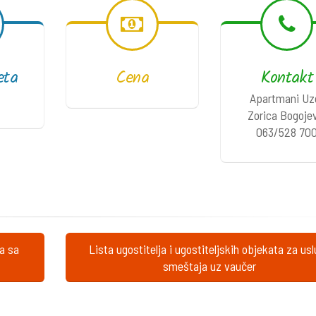
eta
Cena
Kontakt
Apartmani Uz
Zorica Bogoje
063/528 70
ta sa
Lista ugostitelja i ugostiteljskih objekata za us
smeštaja uz vaučer