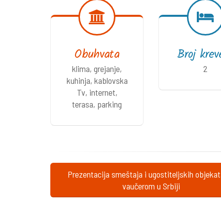
Obuhvata
Broj krev
klima, grejanje,
2
kuhinja, kablovska
Tv, internet,
terasa, parking
Prezentacija smeštaja i ugostiteljskih objeka
vaučerom u Srbiji