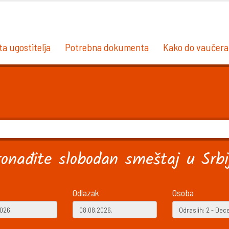
ta ugostitelja
Potrebna dokumenta
Kako do vaučera
ronađite slobodan smeštaj u Srbij
Odlazak
Osoba