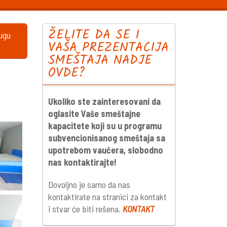
ŽELITE DA SE I
lugu
VAŠA PREZENTACIJA
SMEŠTAJA NADJE
OVDE?
Ukoliko ste zainteresovani da
oglasite Vaše smeštajne
kapacitete koji su u programu
subvencionisanog smeštaja sa
upotrebom vaučera, slobodno
nas kontaktirajte!
Dovoljno je samo da nas
kontaktirate na stranici za kontakt
i stvar će biti rešena.
KONTAKT