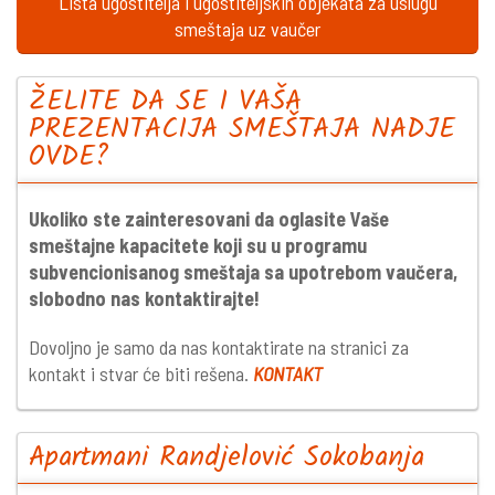
Lista ugostitelja i ugostiteljskih objekata za uslugu
smeštaja uz vaučer
ŽELITE DA SE I VAŠA
PREZENTACIJA SMEŠTAJA NADJE
OVDE?
Ukoliko ste zainteresovani da oglasite Vaše
smeštajne kapacitete koji su u programu
subvencionisanog smeštaja sa upotrebom vaučera,
slobodno nas kontaktirajte!
Dovoljno je samo da nas kontaktirate na stranici za
kontakt i stvar će biti rešena.
KONTAKT
Apartmani Randjelović Sokobanja