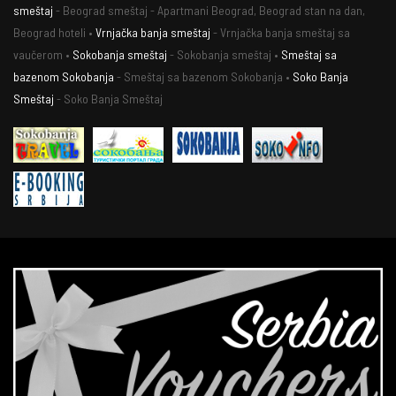
smeštaj
- Beograd smeštaj - Apartmani Beograd, Beograd stan na dan,
Beograd hoteli •
Vrnjačka banja smeštaj
- Vrnjačka banja smeštaj sa
vaučerom •
Sokobanja smeštaj
- Sokobanja smeštaj •
Smeštaj sa
bazenom Sokobanja
- Smeštaj sa bazenom Sokobanja •
Soko Banja
Smeštaj
- Soko Banja Smeštaj