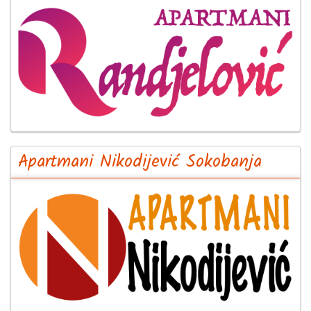
Apartmani Nikodijević Sokobanja