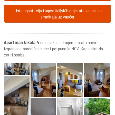
Lista ugostitelja i ugostiteljskih objekata za uslugu
smeštaja uz vaučer
Apartman Nikola 4
se nalazi na drugom spratu novo-
izgradjene porodične kuće i potpuno je NOV. Kapacitet do
cetiri osoba.