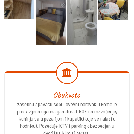
Obuhvata
zasebnu spavaću sobu, dvevni boravak u kome je
postavljena ugaona garnitura GROF na razvačenje,
kuhinju sa trpezarijom i kupatilo(koje se nalazi u
hodniku). Poseduje KTV i parking obezbedjen u
dvorištu, klimu i terasu.