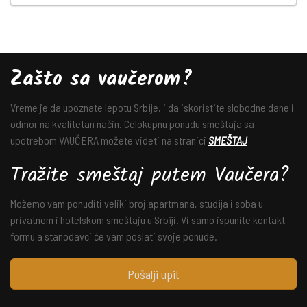
Zašto sa vaučerom?
Vreme je da upoznate lepotu Srbije, i da iskoristite slobodne dane i
odmor na kvalitetan način. Celokupnu ponudu smeštaja sa
upotrebom VAUČERA možete videti na stranici
SMEŠTAJ
Tražite smeštaj putem Vaučera?
Možemo vam ponuditi veliki broj apartmana, studija i soba u
privatnom i hotelskom smeštaju u Srbiji. Vi samo ispunite kontakt
formu a stanodavci će vam poslati svoje ponude.
Pošalji upit