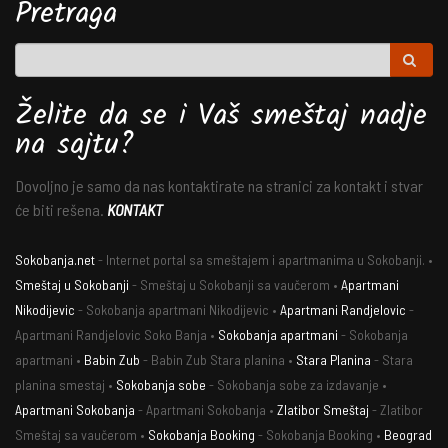
Pretraga
Želite da se i Vaš smeštaj nadje
na sajtu?
Dovoljno je samo da nas kontaktirate na stranici za kontakt i stvar
će biti rešena.
KONTAKT
Sokobanja.net
- Internet portal sa smeštajem i apartmanima u Sokobanji. •
Smeštaj u Sokobanji
- Smeštaj u Sokobanji sa vaučerom •
Apartmani
Nikodijevic
- Sokobanja apartmani Nikodijevic •
Apartmani Randjelovic
-
Apartmani Randjelovic Soko Banja •
Sokobanja apartmani
- Sokobanja
apartmani •
Babin Zub
- Babin Zub Stara planina •
Stara Planina
- Stara
planina smestaj •
Sokobanja sobe
- Sokobanja sobe za izdavanje •
Apartmani Sokobanja
- Apartmani Sokobanja •
Zlatibor Smeštaj
- Zlatibor
Smeštaj sa vaučerom •
Sokobanja Booking
- Sokobanja Booking •
Beograd