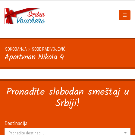
SOKOBANJA
SOBE RADIVOJEVIĆ
Apartman Nikola 4
Pronađite slobodan smeštaj u
Srbiji!
Destinacija
Pronađite destinaciju...