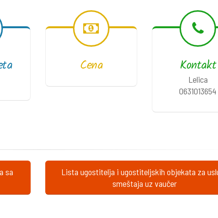
eta
Cena
Kontakt
Lelica
0631013654
ta sa
Lista ugostitelja i ugostiteljskih objekata za us
smeštaja uz vaučer