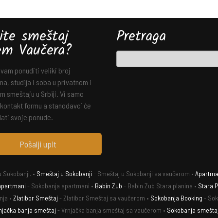
ite smeštaj
Pretraga
em Vaučera?
am ponuditi veliki broj
a, studija i soba u privatnom i
m smeštaju u Srbiji. Vi samo
 kontakt formu a stanodavci će
ati svoje ponude.
Pošalji upit
 Sokobanji. •
Smeštaj u Sokobanji
- Smeštaj u Sokobanji sa vaučerom •
Apartman
apartmani
- Sokobanja apartmani •
Babin Zub
- Babin Zub Stara planina •
Stara P
nja •
Zlatibor Smeštaj
- Zlatibor Smeštaj sa vaučerom •
Sokobanja Booking
- Sok
njačka banja smeštaj
- Vrnjačka banja smeštaj sa vaučerom •
Sokobanja smešta