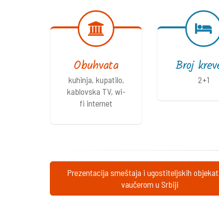
Obuhvata
Broj krev
kuhinja, kupatilo,
2+1
kablovska TV, wi-
fi internet
Prezentacija smeštaja i ugostiteljskih objeka
vaučerom u Srbiji