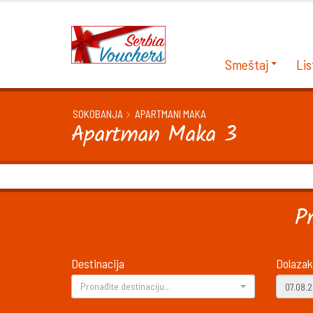
Smeštaj
Lis
SOKOBANJA
APARTMANI MAKA
Apartman Maka 3
P
Destinacija
Dolazak
Pronađite destinaciju...