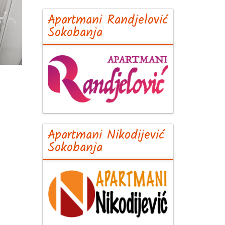
Apartmani Randjelović
Sokobanja
Apartmani Nikodijević
Sokobanja