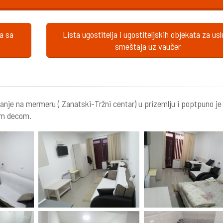
ta sa
Lista ugostitelja i ugostiteljskih objekata za us
smeštaja uz vaučer
je na mermeru ( Zanatski-Tržni centar) u prizemlju i poptpuno je
lom decom.