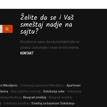
Želite da se i Vaš
smeštaj nadje na
sajtu?
Dovoljno je samo da nas kontaktirate na
stranici za kontakt i stvar će biti rešena.
KONTAKT
i Nikodijevic
- Sokobanja apartmani Nikodijevic •
Apartmani
lanina
- Stara planina smestaj •
Sokobanja sobe
- Sokobanja
obanja Booking •
Beograd smeštaj
- Beograd smeštaj -
j
- Sokobanja smeštaj •
Smeštaj sa bazenom Sokobanja
-