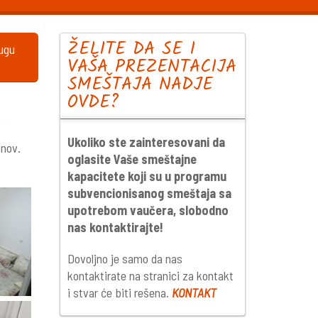
ŽELITE DA SE I
lugu
VAŠA PREZENTACIJA
SMEŠTAJA NADJE
OVDE?
Ukoliko ste zainteresovani da
 nov.
oglasite Vaše smeštajne
kapacitete koji su u programu
subvencionisanog smeštaja sa
upotrebom vaučera, slobodno
nas kontaktirajte!
Dovoljno je samo da nas
kontaktirate na stranici za kontakt
i stvar će biti rešena.
KONTAKT