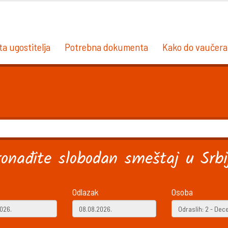
ta ugostitelja
Potrebna dokumenta
Kako do vaučera
ronađite slobodan smeštaj u Srbij
Odlazak
Osoba