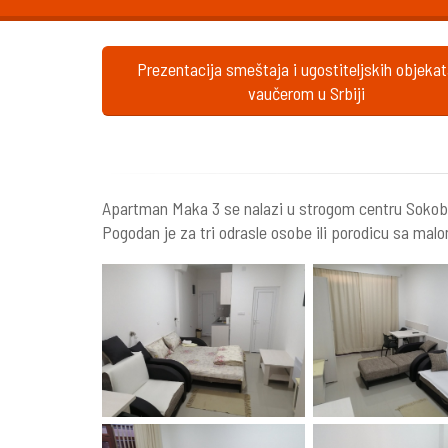
Prezentacija smeštaja i ugostiteljskih objeka
vaučerom u Srbiji
Apartman Maka 3 se nalazi u strogom centru Sokoban
Pogodan je za tri odrasle osobe ili porodicu sa ma