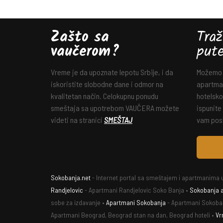
Zašto sa
Traž
vaučerom?
put
Vreme je da upoznate lepotu Srbije, i da
Možemo v
iskoristite slobodne dane i odmor na
apartman
kvalitetan način. Celokupnu ponudu
hotelsko
smeštaja sa upotrebom VAUČERA možete
ispunite
videti na stranici
SMEŠTAJ
vam posl
Sokobanja.net
- Internet portal sa smeštajem i apartmanima u
Randjelovic
- Apartmani Randjelovic Soko Banja •
Sokobanja 
sobe za izdavanje •
Apartmani Sokobanja
- Apartmani Sokoba
Apartmani Beograd, Beograd stan na dan, Beograd hoteli •
Vr