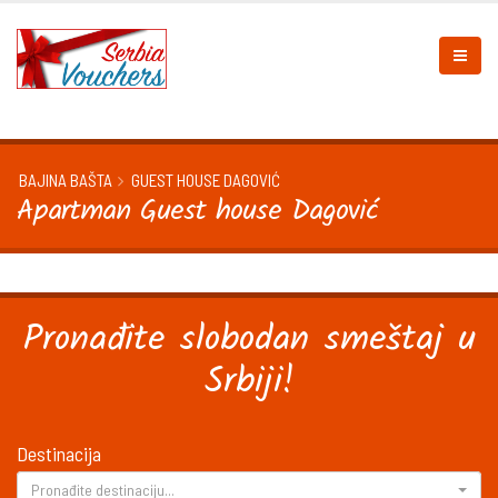
BAJINA BAŠTA
GUEST HOUSE DAGOVIĆ
Apartman Guest house Dagović
Pronađite slobodan smeštaj u
Srbiji!
Destinacija
Pronađite destinaciju...