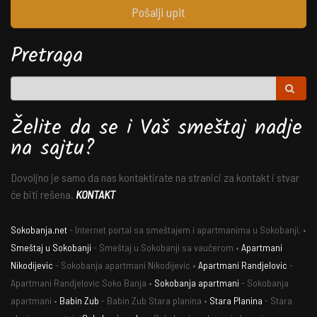
Pošalji upit
Pretraga
Želite da se i Vaš smeštaj nadje
na sajtu?
Dovoljno je samo da nas kontaktirate na stranici za kontakt i stvar
će biti rešena.
KONTAKT
Sokobanja.net
- Internet portal sa smeštajem i apartmanima u Sokobanji. •
Smeštaj u Sokobanji
- Smeštaj u Sokobanji sa vaučerom •
Apartmani
Nikodijevic
- Sokobanja apartmani Nikodijevic •
Apartmani Randjelovic
-
Apartmani Randjelovic Soko Banja •
Sokobanja apartmani
- Sokobanja
apartmani •
Babin Zub
- Babin Zub Stara planina •
Stara Planina
- Stara