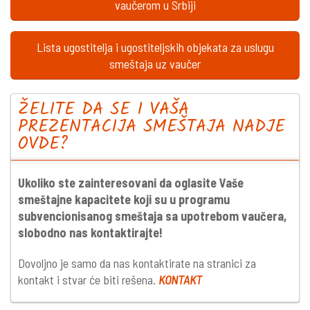
vaučerom u Srbiji
Lista ugostitelja i ugostiteljskih objekata za uslugu
smeštaja uz vaučer
ŽELITE DA SE I VAŠA
PREZENTACIJA SMEŠTAJA NADJE
OVDE?
Ukoliko ste zainteresovani da oglasite Vaše
smeštajne kapacitete koji su u programu
subvencionisanog smeštaja sa upotrebom vaučera,
slobodno nas kontaktirajte!
Dovoljno je samo da nas kontaktirate na stranici za
kontakt i stvar će biti rešena.
KONTAKT