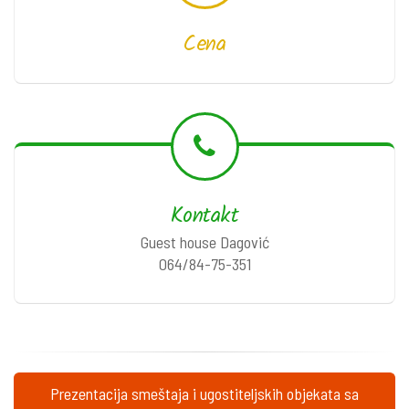
Cena
Kontakt
Guest house Dagović
064/84-75-351
Prezentacija smeštaja i ugostiteljskih objekata sa