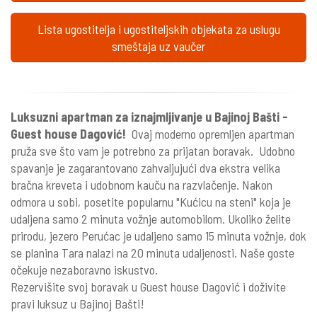
Lista ugostitelja i ugostiteljskih objekata za uslugu
smeštaja uz vaučer
Luksuzni apartman za iznajmljivanje u Bajinoj Bašti -
Guest house Dagović!
Ovaj moderno opremljen apartman
pruža sve što vam je potrebno za prijatan boravak. Udobno
spavanje je zagarantovano zahvaljujući dva ekstra velika
bračna kreveta i udobnom kauču na razvlačenje. Nakon
odmora u sobi, posetite popularnu "Kućicu na steni" koja je
udaljena samo 2 minuta vožnje automobilom. Ukoliko želite
prirodu, jezero Perućac je udaljeno samo 15 minuta vožnje, dok
se planina Tara nalazi na 20 minuta udaljenosti. Naše goste
očekuje nezaboravno iskustvo.
Rezervišite svoj boravak u Guest house Dagović i doživite
pravi luksuz u Bajinoj Bašti!