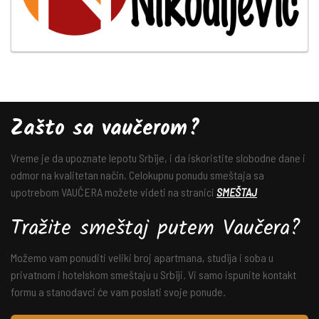
Zašto sa vaučerom?
Vreme je da upoznate lepotu Srbije, i da iskoristite slobodne dane i
odmor na kvalitetan način. Celokupnu ponudu smeštaja sa
upotrebom VAUČERA možete videti na stranici
SMEŠTAJ
Tražite smeštaj putem Vaučera?
Možemo vam ponuditi veliki broj apartmana, studija i soba u
privatnom i hotelskom smeštaju u Srbiji. Vi samo ispunite kontakt
formu a stanodavci će vam poslati svoje ponude.