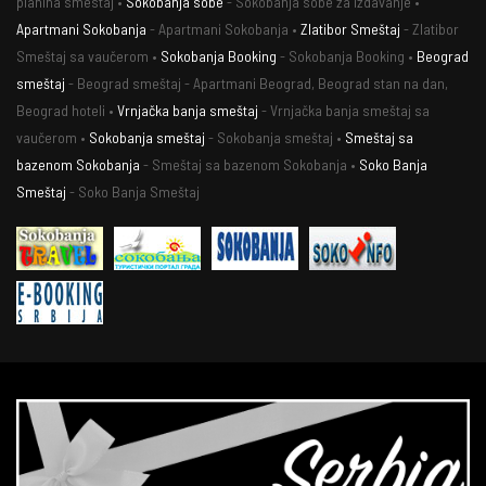
planina smestaj •
Sokobanja sobe
- Sokobanja sobe za izdavanje •
Apartmani Sokobanja
- Apartmani Sokobanja •
Zlatibor Smeštaj
- Zlatibor
Smeštaj sa vaučerom •
Sokobanja Booking
- Sokobanja Booking •
Beograd
smeštaj
- Beograd smeštaj - Apartmani Beograd, Beograd stan na dan,
Beograd hoteli •
Vrnjačka banja smeštaj
- Vrnjačka banja smeštaj sa
vaučerom •
Sokobanja smeštaj
- Sokobanja smeštaj •
Smeštaj sa
bazenom Sokobanja
- Smeštaj sa bazenom Sokobanja •
Soko Banja
Smeštaj
- Soko Banja Smeštaj