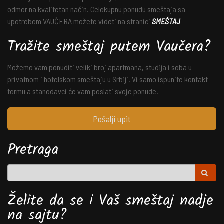
odmor na kvalitetan način. Celokupnu ponudu smeštaja sa
upotrebom VAUČERA možete videti na stranici
SMEŠTAJ
Tražite smeštaj putem Vaučera?
Možemo vam ponuditi veliki broj apartmana, studija i soba u
privatnom i hotelskom smeštaju u Srbiji. Vi samo ispunite kontakt
formu a stanodavci će vam poslati svoje ponude.
Pošalji upit
Pretraga
Želite da se i Vaš smeštaj nadje
na sajtu?