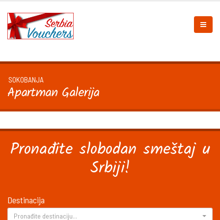
SOKOBANJA
Apartman Galerija
Pronađite slobodan smeštaj u
Srbiji!
Destinacija
Pronađite destinaciju...