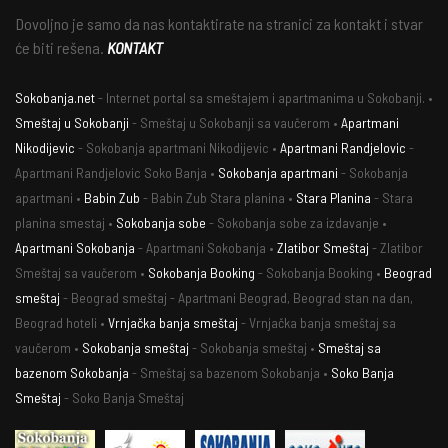
Dovoljno je samo da nas kontaktirate na stranici za kontakt i stvar
će biti rešena.
KONTAKT
Sokobanja.net
- Internet portal sa smeštajem i apartmanima u Sokobanji. •
Smeštaj u Sokobanji
- Smeštaj u Sokobanji sa vaučerom •
Apartmani
Nikodijevic
- Sokobanja apartmani Nikodijevic •
Apartmani Randjelovic
-
Apartmani Randjelovic Soko Banja •
Sokobanja apartmani
- Sokobanja
apartmani •
Babin Zub
- Babin Zub Stara planina •
Stara Planina
- Stara
planina smestaj •
Sokobanja sobe
- Sokobanja sobe za izdavanje •
Apartmani Sokobanja
- Apartmani Sokobanja •
Zlatibor Smeštaj
- Zlatibor
Smeštaj sa vaučerom •
Sokobanja Booking
- Sokobanja Booking •
Beograd
smeštaj
- Beograd smeštaj - Apartmani Beograd, Beograd stan na dan,
Beograd hoteli •
Vrnjačka banja smeštaj
- Vrnjačka banja smeštaj sa
vaučerom •
Sokobanja smeštaj
- Sokobanja smeštaj •
Smeštaj sa
bazenom Sokobanja
- Smeštaj sa bazenom Sokobanja •
Soko Banja
Smeštaj
- Soko Banja Smeštaj