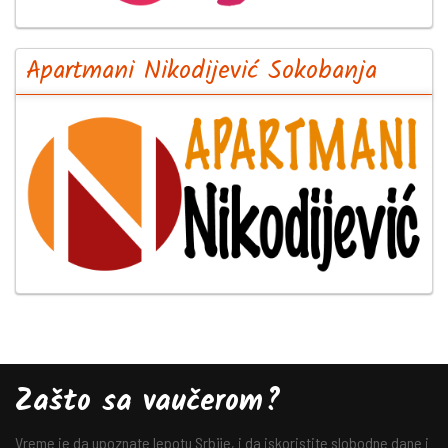
Apartmani Nikodijević Sokobanja
Zašto sa vaučerom?
Vreme je da upoznate lepotu Srbije, i da iskoristite slobodne dane i