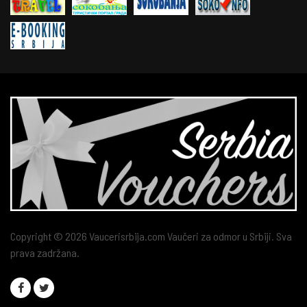
Copyright © 2026 Vaucerisrbija.com Vaučeri za odmor u Srbiji. Sva
prava zadržana.