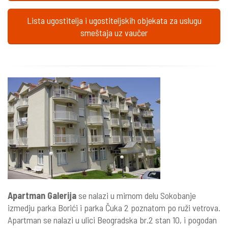
Lista ugostitelja i ugostiteljskih objekata za uslugu
smeštaja uz vaučer
Apartman Galerija
se nalazi u mirnom delu Sokobanje
izmedju parka Borići i parka Čuka 2 poznatom po ruži vetrova.
Apartman se nalazi u ulici Beogradska br.2 stan 10, i pogodan