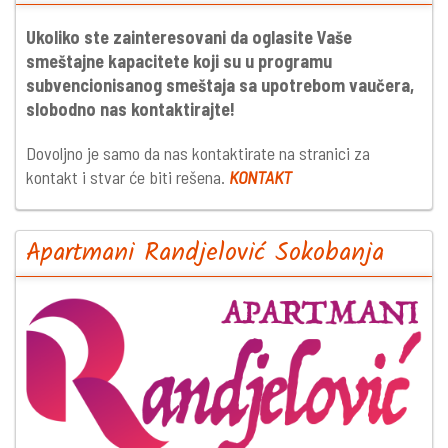
Ukoliko ste zainteresovani da oglasite Vaše
smeštajne kapacitete koji su u programu
subvencionisanog smeštaja sa upotrebom vaučera,
slobodno nas kontaktirajte!
Dovoljno je samo da nas kontaktirate na stranici za
kontakt i stvar će biti rešena.
KONTAKT
Apartmani Randjelović Sokobanja