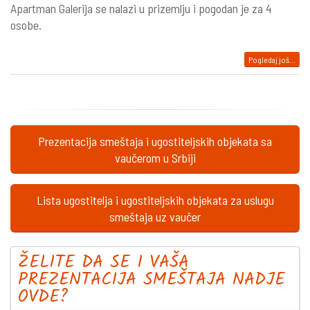
Apartman Galerija se nalazi u prizemlju i pogodan je za 4
osobe.
Pogledaj još...
Prezentacija smeštaja i ugostiteljskih objekata sa
vaučerom u Srbiji
Lista ugostitelja i ugostiteljskih objekata za uslugu
smeštaja uz vaučer
ŽELITE DA SE I VAŠA
PREZENTACIJA SMEŠTAJA NADJE
OVDE?