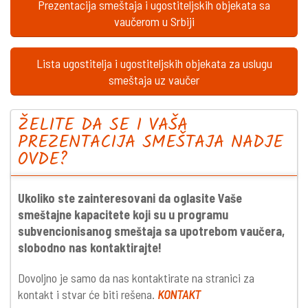
Prezentacija smeštaja i ugostiteljskih objekata sa
vaučerom u Srbiji
Lista ugostitelja i ugostiteljskih objekata za uslugu
smeštaja uz vaučer
ŽELITE DA SE I VAŠA
PREZENTACIJA SMEŠTAJA NADJE
OVDE?
Ukoliko ste zainteresovani da oglasite Vaše
smeštajne kapacitete koji su u programu
subvencionisanog smeštaja sa upotrebom vaučera,
slobodno nas kontaktirajte!
Dovoljno je samo da nas kontaktirate na stranici za
kontakt i stvar će biti rešena.
KONTAKT