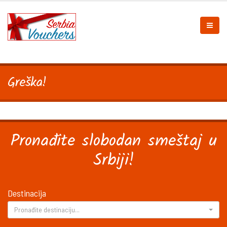
Greška!
Pronađite slobodan smeštaj u
Srbiji!
Destinacija
Pronađite destinaciju...