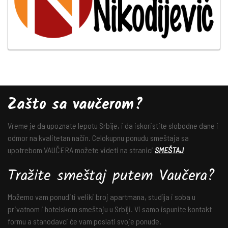
Zašto sa vaučerom?
Vreme je da upoznate lepotu Srbije, i da iskoristite slobodne dane i
odmor na kvalitetan način. Celokupnu ponudu smeštaja sa
upotrebom VAUČERA možete videti na stranici
SMEŠTAJ
Tražite smeštaj putem Vaučera?
Možemo vam ponuditi veliki broj apartmana, studija i soba u
privatnom i hotelskom smeštaju u Srbiji. Vi samo ispunite kontakt
formu a stanodavci će vam poslati svoje ponude.