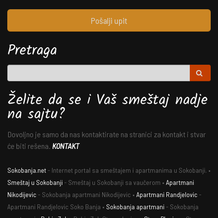
Pošalji upit
Pretraga
Želite da se i Vaš smeštaj nadje
na sajtu?
Dovoljno je samo da nas kontaktirate na stranici za kontakt i stvar
će biti rešena.
KONTAKT
Sokobanja.net
- Internet portal sa smeštajem i apartmanima u Sokobanji. •
Smeštaj u Sokobanji
- Smeštaj u Sokobanji sa vaučerom •
Apartmani
Nikodijevic
- Sokobanja apartmani Nikodijevic •
Apartmani Randjelovic
-
Apartmani Randjelovic Soko Banja •
Sokobanja apartmani
- Sokobanja