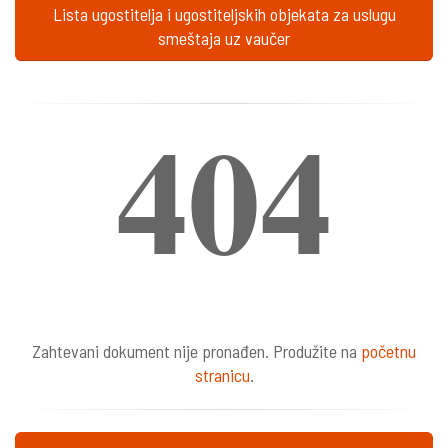
Lista ugostitelja i ugostiteljskih objekata za uslugu
smeštaja uz vaučer
404
Zahtevani dokument nije pronađen. Produžite na
početnu
stranicu
.