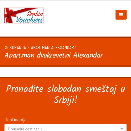
SOKOBANJA
APARTMANI ALEKSANDAR 1
Apartman dvokrevetni Alexandar
Pronađite slobodan smeštaj u
Srbiji!
Destinacija
Pronađite destinaciju...