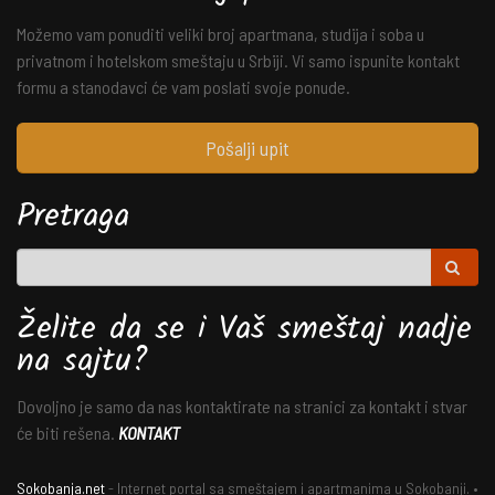
Možemo vam ponuditi veliki broj apartmana, studija i soba u
privatnom i hotelskom smeštaju u Srbiji. Vi samo ispunite kontakt
formu a stanodavci će vam poslati svoje ponude.
Pošalji upit
Pretraga
Želite da se i Vaš smeštaj nadje
na sajtu?
Dovoljno je samo da nas kontaktirate na stranici za kontakt i stvar
će biti rešena.
KONTAKT
Sokobanja.net
- Internet portal sa smeštajem i apartmanima u Sokobanji. •