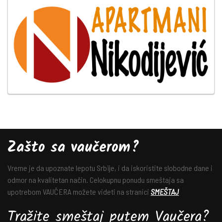
Zašto sa vaučerom?
Vreme je da upoznate lepotu Srbije, i da iskoristite slobodne dane i
odmor na kvalitetan način. Celokupnu ponudu smeštaja sa
upotrebom VAUČERA možete videti na stranici
SMEŠTAJ
Tražite smeštaj putem Vaučera?