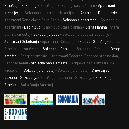
Smeštaj u Sokobanji
- Smeštaj u Sokobanji sa vaučerom •
Apartmani
Nikodijevic
- Sokobanja apartmani Nikodijevic •
Apartmani Randjelovic
-
Apartmani Randjelovic Soko Banja •
Sokobanja apartmani
- Sokobanja
apartmani •
Babin Zub
- Babin Zub Stara planina •
Stara Planina
- Stara
planina smestaj •
Sokobanja sobe
- Sokobanja sobe za izdavanje •
Apartmani Sokobanja
- Apartmani Sokobanja •
Zlatibor Smeštaj
- Zlatibor
Smeštaj sa vaučerom •
Sokobanja Booking
- Sokobanja Booking •
Beograd
smeštaj
- Beograd smeštaj - Apartmani Beograd, Beograd stan na dan,
Beograd hoteli •
Vrnjačka banja smeštaj
- Vrnjačka banja smeštaj sa
vaučerom •
Sokobanja smeštaj
- Sokobanja smeštaj •
Smeštaj sa
bazenom Sokobanja
- Smeštaj sa bazenom Sokobanja •
Soko Banja
Smeštaj
- Soko Banja Smeštaj