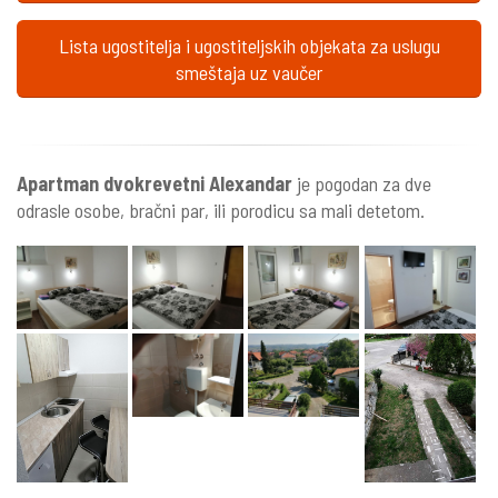
Lista ugostitelja i ugostiteljskih objekata za uslugu
smeštaja uz vaučer
Apartman dvokrevetni Alexandar
je pogodan za dve
odrasle osobe, bračni par, ili porodicu sa mali detetom.