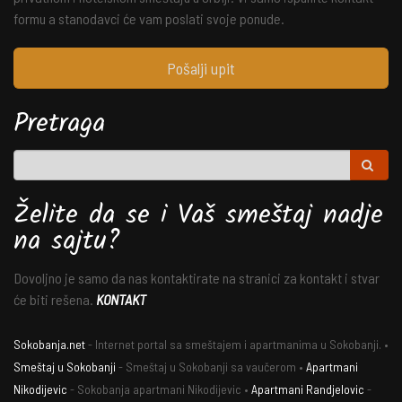
formu a stanodavci će vam poslati svoje ponude.
Pošalji upit
Pretraga
Želite da se i Vaš smeštaj nadje
na sajtu?
Dovoljno je samo da nas kontaktirate na stranici za kontakt i stvar
će biti rešena.
KONTAKT
Sokobanja.net
- Internet portal sa smeštajem i apartmanima u Sokobanji. •
Smeštaj u Sokobanji
- Smeštaj u Sokobanji sa vaučerom •
Apartmani
Nikodijevic
- Sokobanja apartmani Nikodijevic •
Apartmani Randjelovic
-