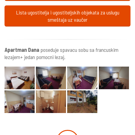
Lista ugostitelja i ugostiteljskih objekata za uslugu
smeštaja uz vaučer
Apartman Dana
poseduje spavacu sobu sa francuskim
lezajem+ jedan pomocni lezaj.