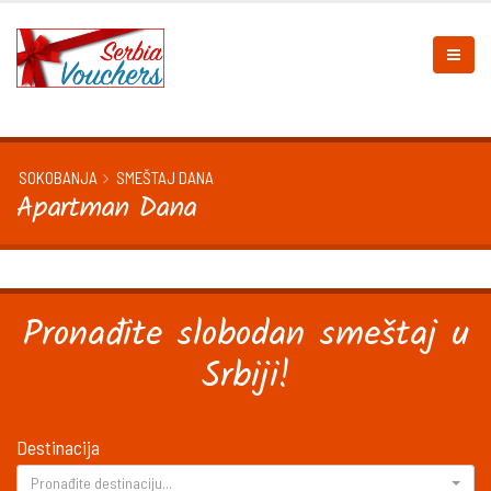
SOKOBANJA
SMEŠTAJ DANA
Apartman Dana
Pronađite slobodan smeštaj u
Srbiji!
Destinacija
Pronađite destinaciju...