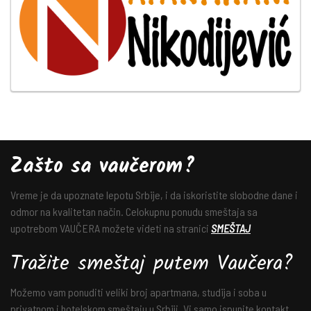
Zašto sa vaučerom?
Vreme je da upoznate lepotu Srbije, i da iskoristite slobodne dane i
odmor na kvalitetan način. Celokupnu ponudu smeštaja sa
upotrebom VAUČERA možete videti na stranici
SMEŠTAJ
Tražite smeštaj putem Vaučera?
Možemo vam ponuditi veliki broj apartmana, studija i soba u
privatnom i hotelskom smeštaju u Srbiji. Vi samo ispunite kontakt