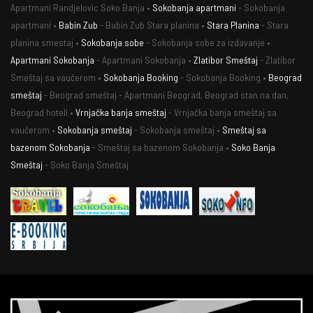
Apartmani Randjelovic Soko Banja •
Sokobanja apartmani
- Sokobanja
apartmani •
Babin Zub
- Babin Zub Stara planina •
Stara Planina
- Stara
planina smestaj •
Sokobanja sobe
- Sokobanja sobe za izdavanje •
Apartmani Sokobanja
- Apartmani Sokobanja •
Zlatibor Smeštaj
- Zlatibor
Smeštaj sa vaučerom •
Sokobanja Booking
- Sokobanja Booking •
Beograd
smeštaj
- Beograd smeštaj - Apartmani Beograd, Beograd stan na dan,
Beograd hoteli •
Vrnjačka banja smeštaj
- Vrnjačka banja smeštaj sa
vaučerom •
Sokobanja smeštaj
- Sokobanja smeštaj •
Smeštaj sa
bazenom Sokobanja
- Smeštaj sa bazenom Sokobanja •
Soko Banja
Smeštaj
- Soko Banja Smeštaj