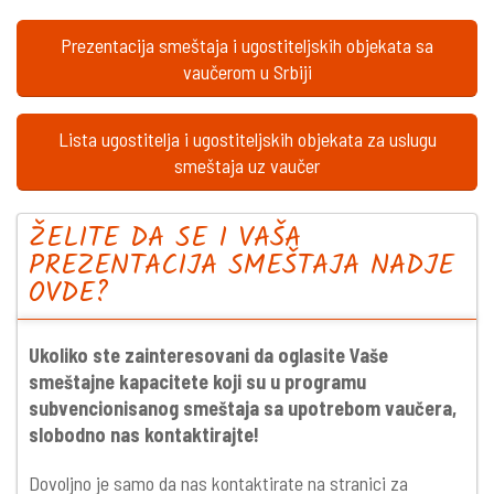
Prezentacija smeštaja i ugostiteljskih objekata sa
vaučerom u Srbiji
Lista ugostitelja i ugostiteljskih objekata za uslugu
smeštaja uz vaučer
ŽELITE DA SE I VAŠA
PREZENTACIJA SMEŠTAJA NADJE
OVDE?
Ukoliko ste zainteresovani da oglasite Vaše
smeštajne kapacitete koji su u programu
subvencionisanog smeštaja sa upotrebom vaučera,
slobodno nas kontaktirajte!
Dovoljno je samo da nas kontaktirate na stranici za