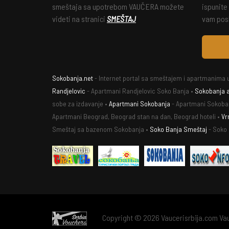
smeštaja sa upotrebom VAUČERA možete
ispunite
videti na stranici
SMEŠTAJ
vam posl
Sokobanja.net
- Internet portal sa smeštajem i apartmanima u
Randjelovic
- Apartmani Randjelovic Soko Banja •
Sokobanja 
sobe za izdavanje •
Apartmani Sokobanja
- Apartmani Sokoba
Apartmani Beograd, Beograd stan na dan, Beograd hoteli •
Vr
Smeštaj sa bazenom Sokobanja •
Soko Banja Smeštaj
- Soko
Copyright © 2026 Vaucerisrbija.com Vauč