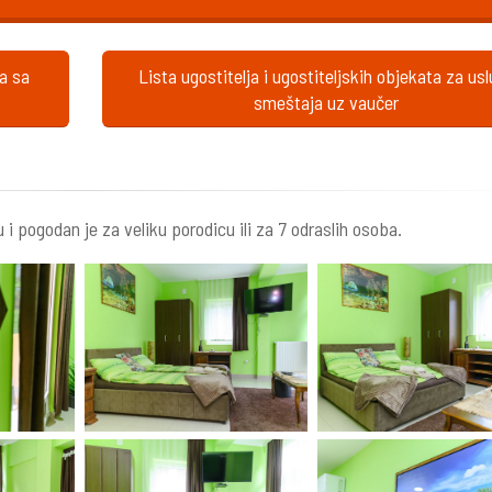
ta sa
Lista ugostitelja i ugostiteljskih objekata za us
smeštaja uz vaučer
i pogodan je za veliku porodicu ili za 7 odraslih osoba.