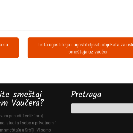
ta sa
Lista ugostitelja i ugostiteljskih objekata za us
smeštaja uz vaučer
ite smeštaj
Pretraga
em Vaučera?
am ponuditi veliki broj
a, studija i soba u privatnom i
m smeštaju u Srbiji. Vi samo