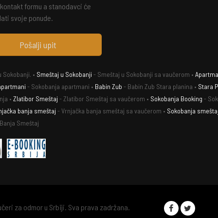
 kontakt formu a stanodavci će
ati svoje ponude.
Pošalji upit
 Sokobanji. •
Smeštaj u Sokobanji
- Smeštaj u Sokobanji sa vaučerom •
Apartman
apartmani
- Sokobanja apartmani •
Babin Zub
- Babin Zub Stara planina •
Stara P
nja •
Zlatibor Smeštaj
- Zlatibor Smeštaj sa vaučerom •
Sokobanja Booking
- Sok
njačka banja smeštaj
- Vrnjačka banja smeštaj sa vaučerom •
Sokobanja smešta
 Banja Smeštaj
eri za odmor u Srbiji. Sva prava zadržana.