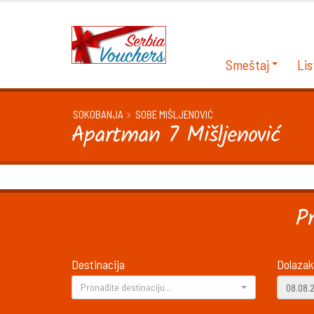
Smeštaj
Lis
SOKOBANJA
SOBE MIŠLJENOVIĆ
Apartman 7 Mišljenović
P
Destinacija
Dolazak
Pronađite destinaciju...