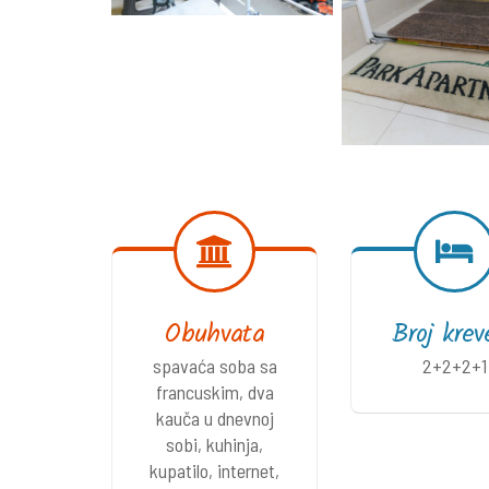
Obuhvata
Broj krev
spavaća soba sa
2+2+2+1
francuskim, dva
kauča u dnevnoj
sobi, kuhinja,
kupatilo, internet,