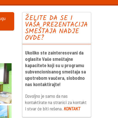
ŽELITE DA SE I
lugu
VAŠA PREZENTACIJA
SMEŠTAJA NADJE
OVDE?
Ukoliko ste zainteresovani da
oglasite Vaše smeštajne
kapacitete koji su u programu
subvencionisanog smeštaja sa
upotrebom vaučera, slobodno
nas kontaktirajte!
Dovoljno je samo da nas
kontaktirate na stranici za kontakt
i stvar će biti rešena.
KONTAKT