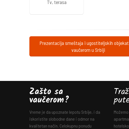
Tv, terasa
Prezentacija smeštaja i ugostiteljskih objeka
vaučerom u Srbiji
Zašto sa
Traž
vaučerom?
put
Vreme je da upoznate lepotu Srbije, i da
Možemo v
iskoristite slobodne dane i odmor na
apartman
kvalitetan način. Celokupnu ponudu
hotelsko