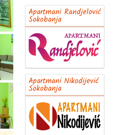
Apartmani Randjelović
Sokobanja
Apartmani Nikodijević
Sokobanja