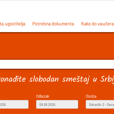
ta ugostitelja
Potrebna dokumenta
Kako do vaučera
ronađite slobodan smeštaj u Srbij
Odlazak
Osoba