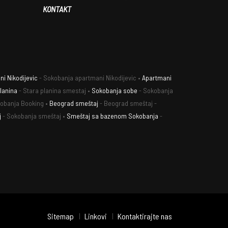
KONTAKT
i Nikodijevic
- Sokobanja apartmani Nikodijevic •
Apartmani
lanina
- Stara planina smestaj •
Sokobanja sobe
- Sokobanja
obanja Booking •
Beograd smeštaj
- Beograd smeštaj -
j
- Sokobanja smeštaj •
Smeštaj sa bazenom Sokobanja
-
Sitemap
Linkovi
Kontaktirajte nas