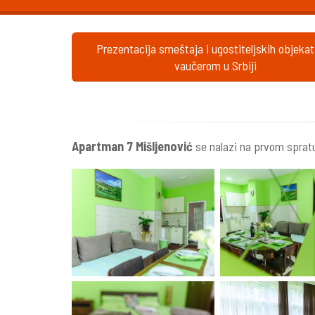
Prezentacija smeštaja i ugostiteljskih objeka
vaučerom u Srbiji
Apartman 7 Mišljenović
se nalazi na prvom spratu 