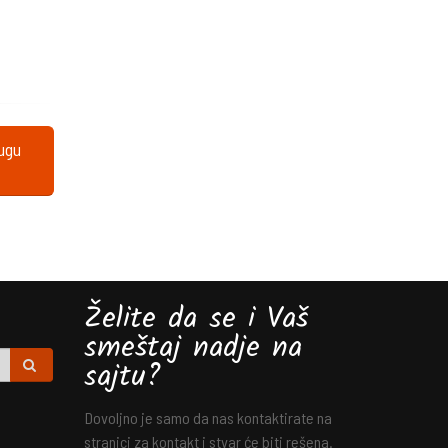
lugu
Želite da se i Vaš
smeštaj nadje na
sajtu?
Dovoljno je samo da nas kontaktirate na
stranici za kontakt i stvar će biti rešena.