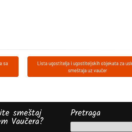
ta sa
Lista ugostitelja i ugostiteljskih objekata za us
smeštaja uz vaučer
ite smeštaj
Pretraga
em Vaučera?