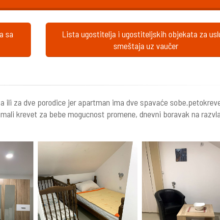
ta sa
Lista ugostitelja i ugostiteljskih objekata za us
smeštaja uz vaučer
a ili za dve porodice jer apartman ima dve spavaće sobe.petokreven
j mali krevet za bebe mogucnost promene, dnevni boravak na razvl