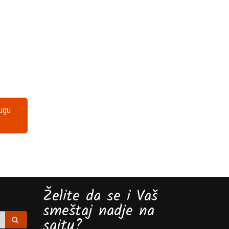
lugu
Želite da se i Vaš
smeštaj nadje na
sajtu?