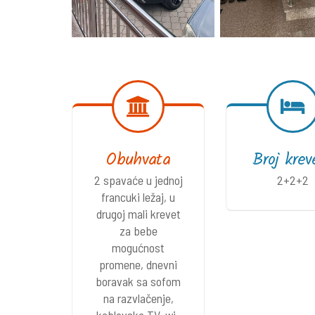
Obuhvata
Broj krev
2 spavaće u jednoj
2+2+2
francuki ležaj, u
drugoj mali krevet
za bebe
mogućnost
promene, dnevni
boravak sa sofom
na razvlačenje,
kablovska TV, wi-