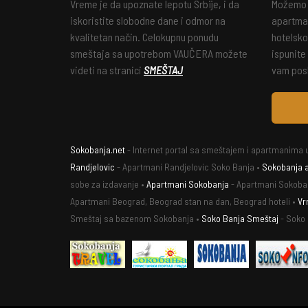
Vreme je da upoznate lepotu Srbije, i da
Možemo v
iskoristite slobodne dane i odmor na
apartman
kvalitetan način. Celokupnu ponudu
hotelsko
smeštaja sa upotrebom VAUČERA možete
ispunite
videti na stranici
SMEŠTAJ
vam posl
Sokobanja.net
- Internet portal sa smeštajem i apartmanima u
Randjelovic
- Apartmani Randjelovic Soko Banja •
Sokobanja 
sobe za izdavanje •
Apartmani Sokobanja
- Apartmani Sokoba
Apartmani Beograd, Beograd stan na dan, Beograd hoteli •
Vr
Smeštaj sa bazenom Sokobanja •
Soko Banja Smeštaj
- Soko