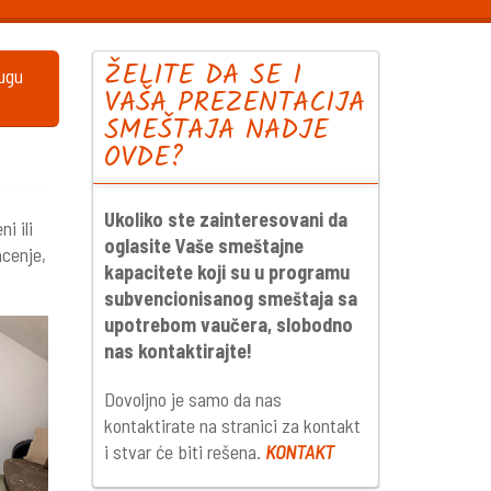
ŽELITE DA SE I
lugu
VAŠA PREZENTACIJA
SMEŠTAJA NADJE
OVDE?
Ukoliko ste zainteresovani da
i ili
oglasite Vaše smeštajne
acenje,
kapacitete koji su u programu
subvencionisanog smeštaja sa
upotrebom vaučera, slobodno
nas kontaktirajte!
Dovoljno je samo da nas
kontaktirate na stranici za kontakt
i stvar će biti rešena.
KONTAKT