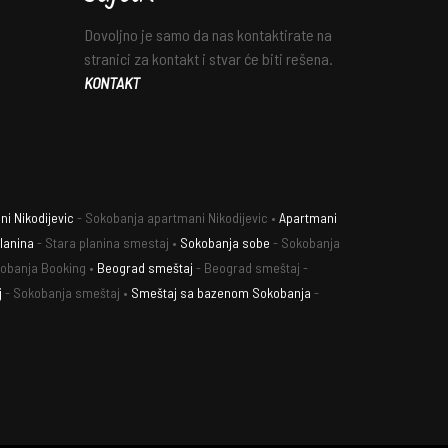
Dovoljno je samo da nas kontaktirate na
stranici za kontakt i stvar će biti rešena.
KONTAKT
i Nikodijevic
- Sokobanja apartmani Nikodijevic •
Apartmani
lanina
- Stara planina smestaj •
Sokobanja sobe
- Sokobanja
obanja Booking •
Beograd smeštaj
- Beograd smeštaj -
j
- Sokobanja smeštaj •
Smeštaj sa bazenom Sokobanja
-