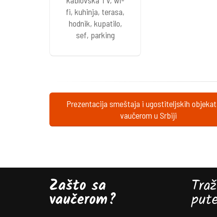
fi, kuhinja, terasa,
hodnik, kupatilo,
sef, parking
Prezentacija smeštaja i ugostiteljskih objeka
vaučerom u Srbiji
Zašto sa
Traž
vaučerom?
put