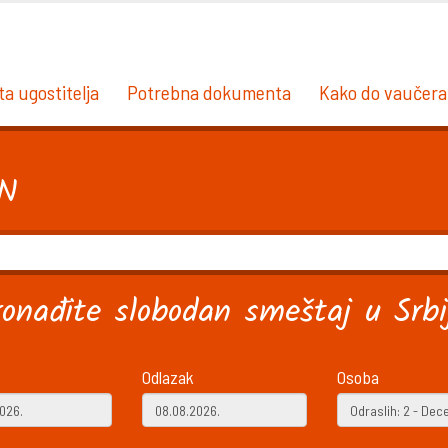
ta ugostitelja
Potrebna dokumenta
Kako do vaučera
AN
ronađite slobodan smeštaj u Srbij
Odlazak
Osoba