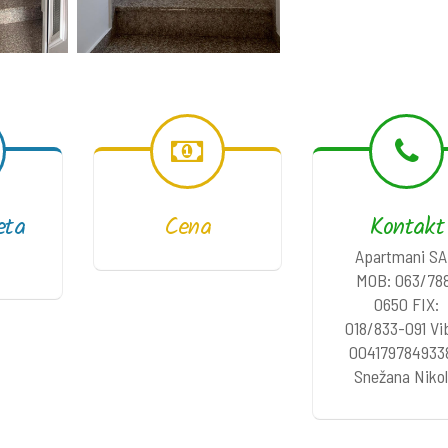
eta
Cena
Kontakt
Apartmani S
MOB: 063/78
0650 FIX:
018/833-091 Vi
004179784933
Snežana Nikol