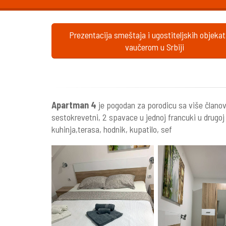
Prezentacija smeštaja i ugostiteljskih objeka
vaučerom u Srbiji
Apartman 4
je pogodan za porodicu sa više članov
sestokrevetni, 2 spavace u jednoj francuki u drugo
kuhinja,terasa, hodnik, kupatilo, sef