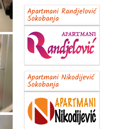
Apartmani Randjelović
Sokobanja
Apartmani Nikodijević
Sokobanja