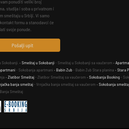
am ponuditi veliki broj
a, studija i soba u privatnom i
m smeštaju u Srbiji. Vi samo
 kontakt formu a stanodavci će
ati svoje ponude.
Pošalji upit
 Sokobanji. •
Smeštaj u Sokobanji
- Smeštaj u Sokobanji sa vaučerom •
Apartman
apartmani
- Sokobanja apartmani •
Babin Zub
- Babin Zub Stara planina •
Stara P
nja •
Zlatibor Smeštaj
- Zlatibor Smeštaj sa vaučerom •
Sokobanja Booking
- Sok
njačka banja smeštaj
- Vrnjačka banja smeštaj sa vaučerom •
Sokobanja smešta
 Banja Smeštaj