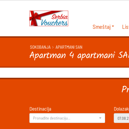
Smeštaj
Lis
SOKOBANJA
APARTMANI SAN
Apartman 4 apartmani S
P
Destinacija
Dolazak
Pronađite destinaciju...