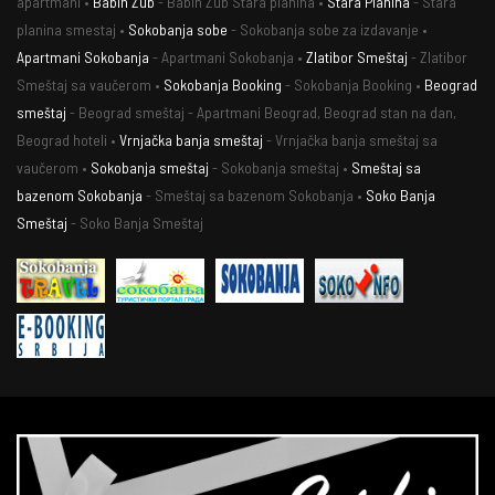
apartmani •
Babin Zub
- Babin Zub Stara planina •
Stara Planina
- Stara
planina smestaj •
Sokobanja sobe
- Sokobanja sobe za izdavanje •
Apartmani Sokobanja
- Apartmani Sokobanja •
Zlatibor Smeštaj
- Zlatibor
Smeštaj sa vaučerom •
Sokobanja Booking
- Sokobanja Booking •
Beograd
smeštaj
- Beograd smeštaj - Apartmani Beograd, Beograd stan na dan,
Beograd hoteli •
Vrnjačka banja smeštaj
- Vrnjačka banja smeštaj sa
vaučerom •
Sokobanja smeštaj
- Sokobanja smeštaj •
Smeštaj sa
bazenom Sokobanja
- Smeštaj sa bazenom Sokobanja •
Soko Banja
Smeštaj
- Soko Banja Smeštaj