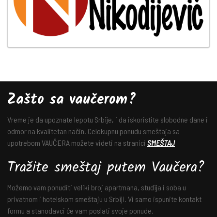
Zašto sa vaučerom?
Vreme je da upoznate lepotu Srbije, i da iskoristite slobodne dane i
odmor na kvalitetan način. Celokupnu ponudu smeštaja sa
upotrebom VAUČERA možete videti na stranici
SMEŠTAJ
Tražite smeštaj putem Vaučera?
Možemo vam ponuditi veliki broj apartmana, studija i soba u
privatnom i hotelskom smeštaju u Srbiji. Vi samo ispunite kontakt
formu a stanodavci će vam poslati svoje ponude.