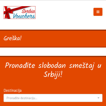
Greška!
Pronađite slobodan smeštaj u
Srbiji!
Destinacija
Pronađite destinaciju...