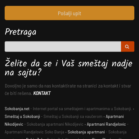
Pošalji upit
Pretraga
Želite da se i Vaš smeštaj nadje
na sajtu?
Dovoljno je samo da nas kontaktirate na stranici za kontakt i stvar
će biti rešena.
KONTAKT
Sokobanja.net
- Internet portal sa smeštajem i apartmanima u Sokobanji. •
Smeštaj u Sokobanji
- Smeštaj u Sokobanji sa vaučerom •
Apartmani
Nikodijevic
- Sokobanja apartmani Nikodijevic •
Apartmani Randjelovic
-
Apartmani Randjelovic Soko Banja •
Sokobanja apartmani
- Sokobanja