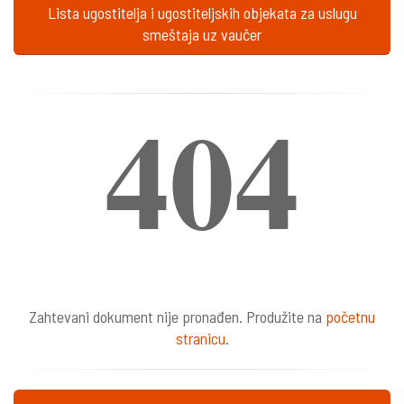
Lista ugostitelja i ugostiteljskih objekata za uslugu
smeštaja uz vaučer
404
Zahtevani dokument nije pronađen. Produžite na
početnu
stranicu
.