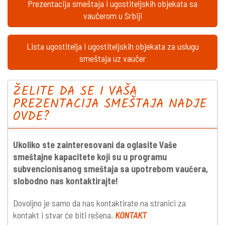
Prezentacija smeštaja i ugostiteljskih objekata sa
vaučerom u Srbiji
Lista ugostitelja i ugostiteljskih objekata za uslugu
smeštaja uz vaučer
ŽELITE DA SE I VAŠA
PREZENTACIJA SMEŠTAJA NADJE
OVDE?
Ukoliko ste zainteresovani da oglasite Vaše
smeštajne kapacitete koji su u programu
subvencionisanog smeštaja sa upotrebom vaučera,
slobodno nas kontaktirajte!
Dovoljno je samo da nas kontaktirate na stranici za
kontakt i stvar će biti rešena.
KONTAKT