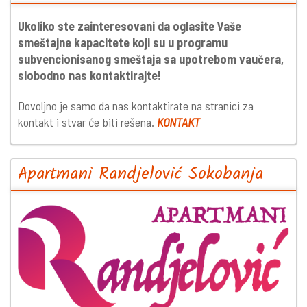
Ukoliko ste zainteresovani da oglasite Vaše
smeštajne kapacitete koji su u programu
subvencionisanog smeštaja sa upotrebom vaučera,
slobodno nas kontaktirajte!
Dovoljno je samo da nas kontaktirate na stranici za
kontakt i stvar će biti rešena.
KONTAKT
Apartmani Randjelović Sokobanja