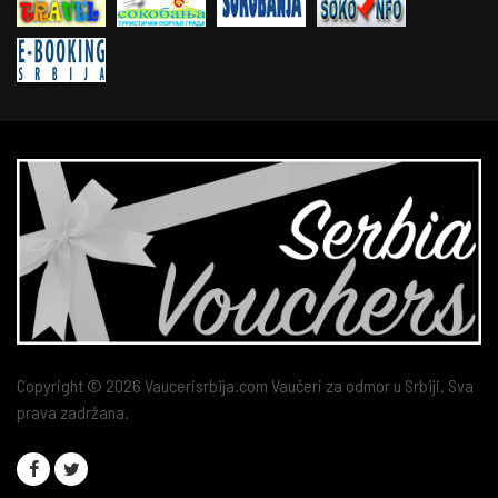
Copyright © 2026 Vaucerisrbija.com Vaučeri za odmor u Srbiji. Sva
prava zadržana.