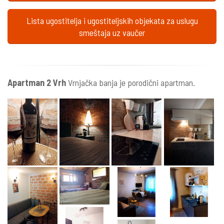
Lista ugostitelja i ugostiteljskih objekata za uslugu
smeštaja uz vaučer
Apartman 2 Vrh
Vrnjačka banja je porodični apartman.