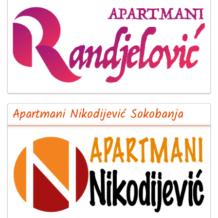
Apartmani Nikodijević Sokobanja