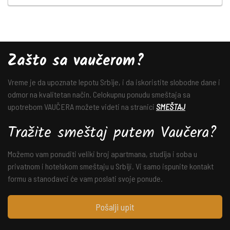
Zašto sa vaučerom?
Vreme je da upoznate lepotu Srbije, i da iskoristite slobodne dane i
odmor na kvalitetan način. Celokupnu ponudu smeštaja sa
upotrebom VAUČERA možete videti na stranici
SMEŠTAJ
Tražite smeštaj putem Vaučera?
Možemo vam ponuditi veliki broj apartmana, studija i soba u
privatnom i hotelskom smeštaju u Srbiji. Vi samo ispunite kontakt
formu a stanodavci će vam poslati svoje ponude.
Pošalji upit