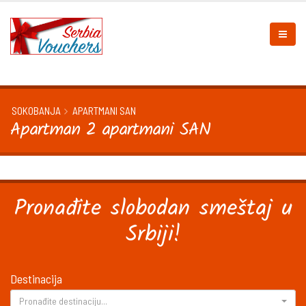
SOKOBANJA
APARTMANI SAN
Apartman 2 apartmani SAN
Pronađite slobodan smeštaj u
Srbiji!
Destinacija
Pronađite destinaciju...