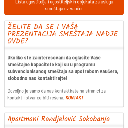
Lista ugostitelja i ugostiteljskih objekata za uslugu
smeštaja uz vaučer
ŽELITE DA SE I VAŠA
PREZENTACIJA SMEŠTAJA NADJE
OVDE?
Ukoliko ste zainteresovani da oglasite Vaše
smeštajne kapacitete koji su u programu
subvencionisanog smeštaja sa upotrebom vaučera,
slobodno nas kontaktirajte!
Dovoljno je samo da nas kontaktirate na stranici za
kontakt i stvar će biti rešena.
KONTAKT
Apartmani Randjelović Sokobanja