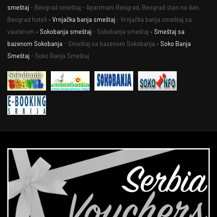
smeštaj
- Beograd smeštaj - Apartmani Beograd, Beograd stan na dan,
Beograd hoteli •
Vrnjačka banja smeštaj
- Vrnjačka banja smeštaj sa
vaučerom •
Sokobanja smeštaj
- Sokobanja smeštaj •
Smeštaj sa
bazenom Sokobanja
- Smeštaj sa bazenom Sokobanja •
Soko Banja
Smeštaj
- Soko Banja Smeštaj