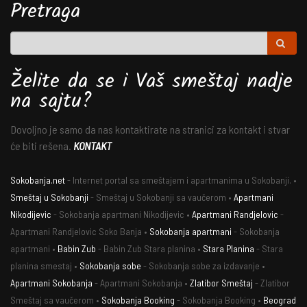
Pretraga
Želite da se i Vaš smeštaj nadje
na sajtu?
Dovoljno je samo da nas kontaktirate na stranici za kontakt i stvar
će biti rešena.
KONTAKT
Sokobanja.net
- Internet portal sa smeštajem i apartmanima u Sokobanji. •
Smeštaj u Sokobanji
- Smeštaj u Sokobanji sa vaučerom •
Apartmani
Nikodijevic
- Sokobanja apartmani Nikodijevic •
Apartmani Randjelovic
-
Apartmani Randjelovic Soko Banja •
Sokobanja apartmani
- Sokobanja
apartmani •
Babin Zub
- Babin Zub Stara planina •
Stara Planina
- Stara
planina smestaj •
Sokobanja sobe
- Sokobanja sobe za izdavanje •
Apartmani Sokobanja
- Apartmani Sokobanja •
Zlatibor Smeštaj
- Zlatibor
Smeštaj sa vaučerom •
Sokobanja Booking
- Sokobanja Booking •
Beograd