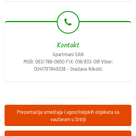
Kontakt
Apartmani SAN
MOB: 063/788-0650 FIX: 018/833-091 Viber:
0041797849338 - Snežana Nikolić
Prezentacija smeštaja i ugostiteljskih objekata sa
vaučerom u Srbiji