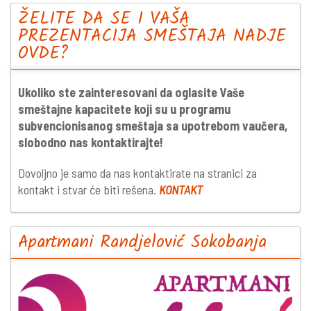
ŽELITE DA SE I VAŠA
PREZENTACIJA SMEŠTAJA NADJE
OVDE?
Ukoliko ste zainteresovani da oglasite Vaše
smeštajne kapacitete koji su u programu
subvencionisanog smeštaja sa upotrebom vaučera,
slobodno nas kontaktirajte!
Dovoljno je samo da nas kontaktirate na stranici za
kontakt i stvar će biti rešena.
KONTAKT
Apartmani Randjelović Sokobanja