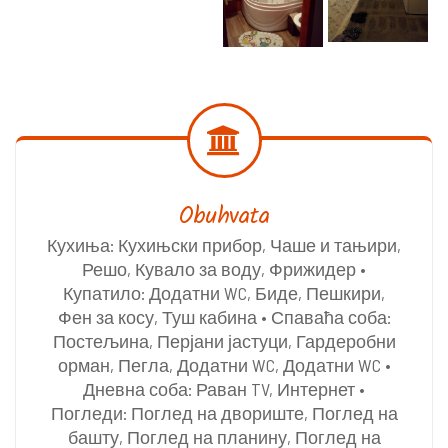
Obuhvata
Кухиња: Кухињски прибор, Чаше и тањири,
Решо, Кувало за воду, Фрижидер •
Купатило: Додатни WC, Биде, Пешкири,
Фен за косу, Туш кабина • Спаваћа соба:
Постељина, Перјани јастуци, Гардеробни
орман, Пегла, Додатни WC, Додатни WC •
Дневна соба: Раван TV, Интернет •
Погледи: Поглед на двориште, Поглед на
башту, Поглед на планину, Поглед на