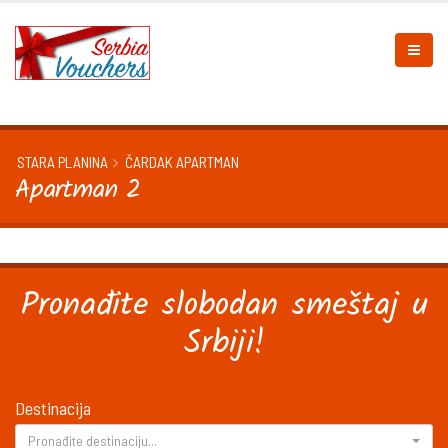
STARA PLANINA
ČARDAK APARTMAN
Apartman 2
Pronađite slobodan smeštaj u
Srbiji!
Destinacija
Pronađite destinaciju...