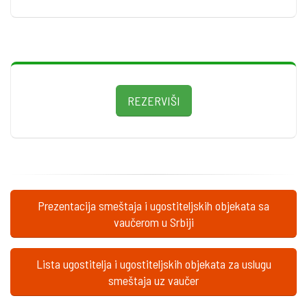
REZERVIŠI
Prezentacija smeštaja i ugostiteljskih objekata sa
vaučerom u Srbiji
Lista ugostitelja i ugostiteljskih objekata za uslugu
smeštaja uz vaučer