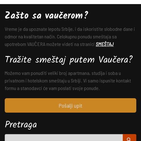
Zašto sa vaučerom?
Vreme je da upoznate lepotu Srbije, i da iskoristite slobodne dane i
odmor na kvalitetan način. Celokupnu ponudu smeštaja sa
upotrebom VAUČERA možete videti na stranici
SMEŠTAJ
Tražite smeštaj putem Vaučera?
Možemo vam ponuditi veliki broj apartmana, studija i soba u
privatnom i hotelskom smeštaju u Srbiji. Vi samo ispunite kontakt
formu a stanodavci će vam poslati svoje ponude.
Pošalji upit
Pretraga