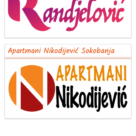
Apartmani Nikodijević Sokobanja