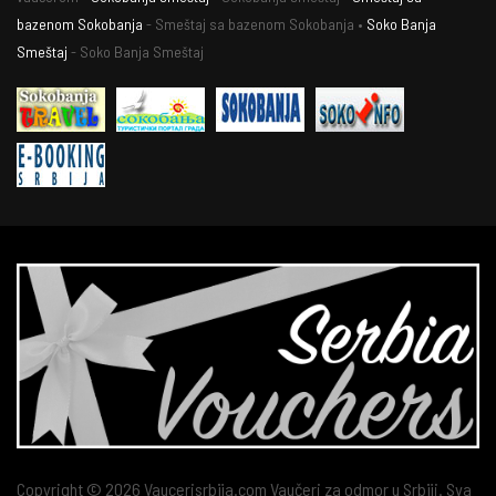
bazenom Sokobanja
- Smeštaj sa bazenom Sokobanja •
Soko Banja
Smeštaj
- Soko Banja Smeštaj
Copyright © 2026 Vaucerisrbija.com Vaučeri za odmor u Srbiji. Sva