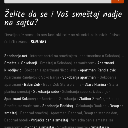
Želite da se i Vaš smeštaj nadje
na sajtu?
Dovoljno je samo da nas kontaktirate na stranici za kontakt i stvar
će biti rešena.
KONTAKT
Sokobanja.net
- Internet portal sa smeštajem i apartmanima u Sokobanji. •
Smeštaj u Sokobanji
- Smeštaj u Sokobanji sa vaučerom •
Apartmani
Nikodijevic
- Sokobanja apartmani Nikodijevic •
Apartmani Randjelovic
-
Apartmani Randjelovic Soko Banja •
Sokobanja apartmani
- Sokobanja
apartmani •
Babin Zub
- Babin Zub Stara planina •
Stara Planina
- Stara
planina smestaj •
Sokobanja sobe
- Sokobanja sobe za izdavanje •
Apartmani Sokobanja
- Apartmani Sokobanja •
Zlatibor Smeštaj
- Zlatibor
Smeštaj sa vaučerom •
Sokobanja Booking
- Sokobanja Booking •
Beograd
smeštaj
- Beograd smeštaj - Apartmani Beograd, Beograd stan na dan,
Beograd hoteli •
Vrnjačka banja smeštaj
- Vrnjačka banja smeštaj sa
vaučerom •
Sokobanja smeštaj
- Sokobanja smeštaj •
Smeštaj sa