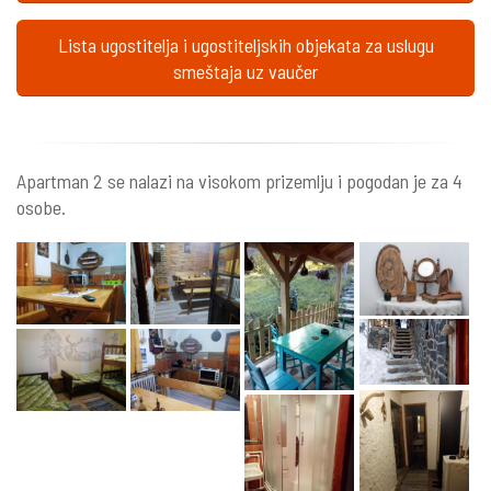
Lista ugostitelja i ugostiteljskih objekata za uslugu
smeštaja uz vaučer
Apartman 2 se nalazi na visokom prizemlju i pogodan je za 4
osobe.