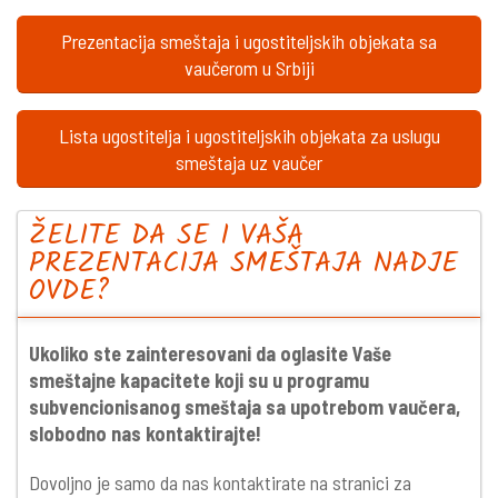
Prezentacija smeštaja i ugostiteljskih objekata sa
vaučerom u Srbiji
Lista ugostitelja i ugostiteljskih objekata za uslugu
smeštaja uz vaučer
ŽELITE DA SE I VAŠA
PREZENTACIJA SMEŠTAJA NADJE
OVDE?
Ukoliko ste zainteresovani da oglasite Vaše
smeštajne kapacitete koji su u programu
subvencionisanog smeštaja sa upotrebom vaučera,
slobodno nas kontaktirajte!
Dovoljno je samo da nas kontaktirate na stranici za