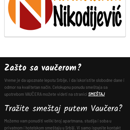
Zašto sa vaučerom?
Vreme je da upoznate lepotu Srbije, i da iskoristite slobodne dane i
odmor na kvalitetan način. Celokupnu ponudu smeštaja sa
upotrebom VAUČERA možete videti na stranici
SMEŠTAJ
Tražite smeštaj putem Vaučera?
Možemo vam ponuditi veliki broj apartmana, studija i soba u
privatnom i hotelskom smeštaju u Srbiji. Vi samo ispunite kontakt