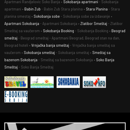
Apartmani Randjelovic Soko Banja •
Sokobanja apartmani
- Sokobanja
apartmani •
Babin Zub
- Babin Zub Stara planina •
Stara Planina
- Stara
planina smestaj •
Sokobanja sobe
- Sokobanja sobe za izdavanje •
Apartmani Sokobanja
- Apartmani Sokobanja •
Zlatibor Smeštaj
- Zlatibor
Smeštaj sa vaučerom •
Sokobanja Booking
- Sokobanja Booking •
Beograd
smeštaj
- Beograd smeštaj - Apartmani Beograd, Beograd stan na dan,
Beograd hoteli •
Vrnjačka banja smeštaj
- Vrnjačka banja smeštaj sa
vaučerom •
Sokobanja smeštaj
- Sokobanja smeštaj •
Smeštaj sa
bazenom Sokobanja
- Smeštaj sa bazenom Sokobanja •
Soko Banja
Smeštaj
- Soko Banja Smeštaj