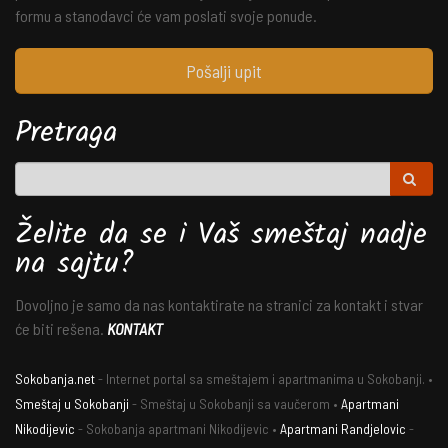
formu a stanodavci će vam poslati svoje ponude.
Pošalji upit
Pretraga
Želite da se i Vaš smeštaj nadje
na sajtu?
Dovoljno je samo da nas kontaktirate na stranici za kontakt i stvar
će biti rešena.
KONTAKT
Sokobanja.net
- Internet portal sa smeštajem i apartmanima u Sokobanji. •
Smeštaj u Sokobanji
- Smeštaj u Sokobanji sa vaučerom •
Apartmani
Nikodijevic
- Sokobanja apartmani Nikodijevic •
Apartmani Randjelovic
-