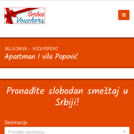
BELA CRKVA
KUĆA POPOVIĆ
Apartman 1 vila Popović
Pronađite slobodan smeštaj u
Srbiji!
Destinacija
Pronađite destinaciju...