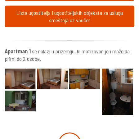
Lista ugostitelja i ugostiteljskih objekata za uslugu
smeštaja uz vaučer
Apartman 1
se nalazi u prizemlju, klimatizovan je i može da
primi do 2 osobe.