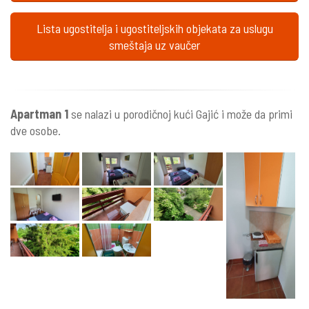
Lista ugostitelja i ugostiteljskih objekata za uslugu
smeštaja uz vaučer
Apartman 1
se nalazi u porodičnoj kući Gajić i može da primi
dve osobe.