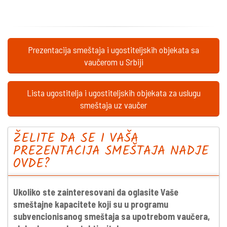
Prezentacija smeštaja i ugostiteljskih objekata sa
vaučerom u Srbiji
Lista ugostitelja i ugostiteljskih objekata za uslugu
smeštaja uz vaučer
ŽELITE DA SE I VAŠA
PREZENTACIJA SMEŠTAJA NADJE
OVDE?
Ukoliko ste zainteresovani da oglasite Vaše
smeštajne kapacitete koji su u programu
subvencionisanog smeštaja sa upotrebom vaučera,