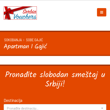
SOKOBANJA
SOBE GAJIĆ
Apartman 1 Gajić
Pronađite slobodan smeštaj u
Srbiji!
Destinacija
Pronađite destinaciju...