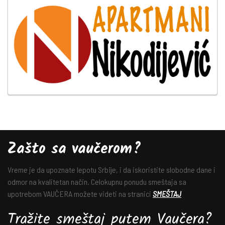
Zašto sa vaučerom?
Vreme je da upoznate lepotu Srbije, i da iskoristite slobodne dane i
odmor na kvalitetan način. Celokupnu ponudu smeštaja sa
upotrebom VAUČERA možete videti na stranici
SMEŠTAJ
Tražite smeštaj putem Vaučera?