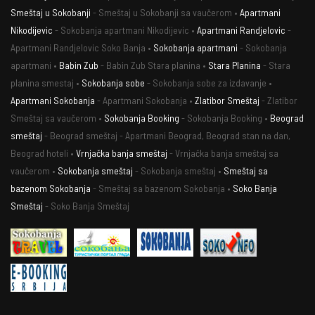
Smeštaj u Sokobanji
- Smeštaj u Sokobanji sa vaučerom •
Apartmani
Nikodijevic
- Sokobanja apartmani Nikodijevic •
Apartmani Randjelovic
-
Apartmani Randjelovic Soko Banja •
Sokobanja apartmani
- Sokobanja
apartmani •
Babin Zub
- Babin Zub Stara planina •
Stara Planina
- Stara
planina smestaj •
Sokobanja sobe
- Sokobanja sobe za izdavanje •
Apartmani Sokobanja
- Apartmani Sokobanja •
Zlatibor Smeštaj
- Zlatibor
Smeštaj sa vaučerom •
Sokobanja Booking
- Sokobanja Booking •
Beograd
smeštaj
- Beograd smeštaj - Apartmani Beograd, Beograd stan na dan,
Beograd hoteli •
Vrnjačka banja smeštaj
- Vrnjačka banja smeštaj sa
vaučerom •
Sokobanja smeštaj
- Sokobanja smeštaj •
Smeštaj sa
bazenom Sokobanja
- Smeštaj sa bazenom Sokobanja •
Soko Banja
Smeštaj
- Soko Banja Smeštaj