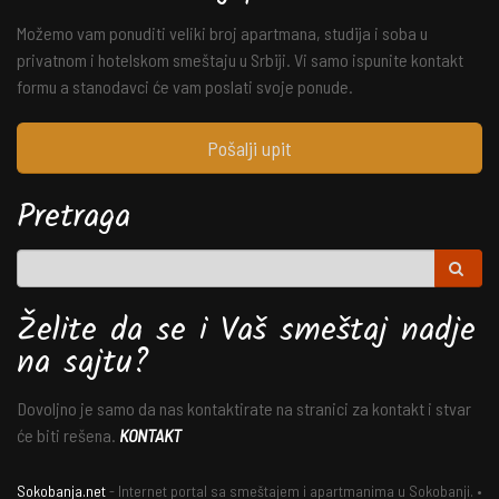
Možemo vam ponuditi veliki broj apartmana, studija i soba u
privatnom i hotelskom smeštaju u Srbiji. Vi samo ispunite kontakt
formu a stanodavci će vam poslati svoje ponude.
Pošalji upit
Pretraga
Želite da se i Vaš smeštaj nadje
na sajtu?
Dovoljno je samo da nas kontaktirate na stranici za kontakt i stvar
će biti rešena.
KONTAKT
Sokobanja.net
- Internet portal sa smeštajem i apartmanima u Sokobanji. •