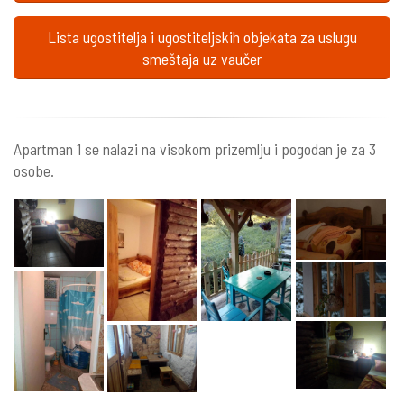
Lista ugostitelja i ugostiteljskih objekata za uslugu
smeštaja uz vaučer
Apartman 1 se nalazi na visokom prizemlju i pogodan je za 3
osobe.