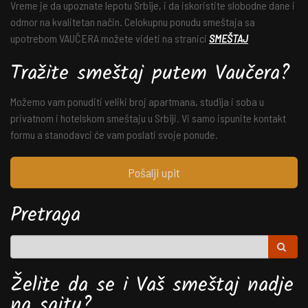
Vreme je da upoznate lepotu Srbije, i da iskoristite slobodne dane i
odmor na kvalitetan način. Celokupnu ponudu smeštaja sa
upotrebom VAUČERA možete videti na stranici
SMEŠTAJ
Tražite smeštaj putem Vaučera?
Možemo vam ponuditi veliki broj apartmana, studija i soba u
privatnom i hotelskom smeštaju u Srbiji. Vi samo ispunite kontakt
formu a stanodavci će vam poslati svoje ponude.
Pošalji upit
Pretraga
Želite da se i Vaš smeštaj nadje
na sajtu?