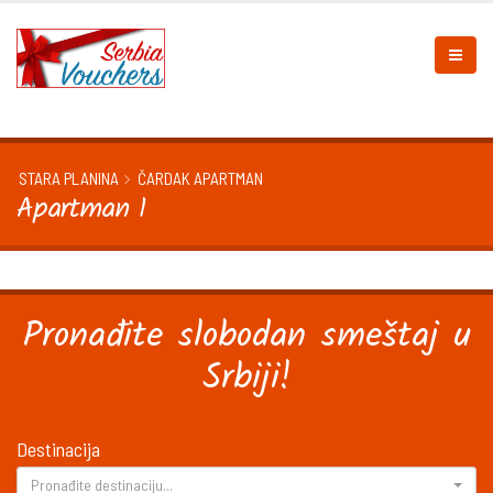
STARA PLANINA
ČARDAK APARTMAN
Apartman 1
Pronađite slobodan smeštaj u
Srbiji!
Destinacija
Pronađite destinaciju...