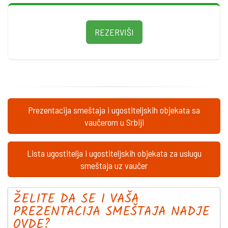
REZERVIŠI
Prezentacija smeštaja i ugostiteljskih objekata sa
vaučerom u Srbiji
Lista ugostitelja i ugostiteljskih objekata za uslugu
smeštaja uz vaučer
ŽELITE DA SE I VAŠA
PREZENTACIJA SMEŠTAJA NADJE
OVDE?