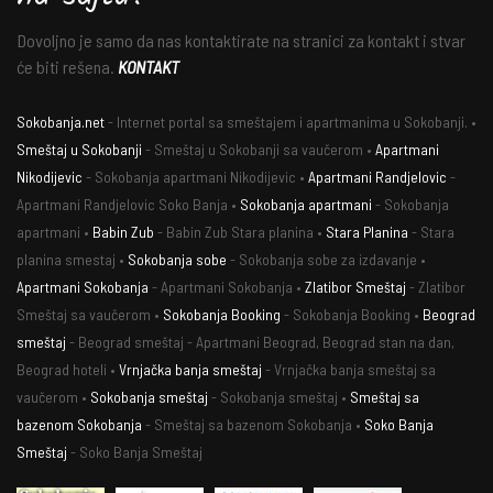
Dovoljno je samo da nas kontaktirate na stranici za kontakt i stvar
će biti rešena.
KONTAKT
Sokobanja.net
- Internet portal sa smeštajem i apartmanima u Sokobanji. •
Smeštaj u Sokobanji
- Smeštaj u Sokobanji sa vaučerom •
Apartmani
Nikodijevic
- Sokobanja apartmani Nikodijevic •
Apartmani Randjelovic
-
Apartmani Randjelovic Soko Banja •
Sokobanja apartmani
- Sokobanja
apartmani •
Babin Zub
- Babin Zub Stara planina •
Stara Planina
- Stara
planina smestaj •
Sokobanja sobe
- Sokobanja sobe za izdavanje •
Apartmani Sokobanja
- Apartmani Sokobanja •
Zlatibor Smeštaj
- Zlatibor
Smeštaj sa vaučerom •
Sokobanja Booking
- Sokobanja Booking •
Beograd
smeštaj
- Beograd smeštaj - Apartmani Beograd, Beograd stan na dan,
Beograd hoteli •
Vrnjačka banja smeštaj
- Vrnjačka banja smeštaj sa
vaučerom •
Sokobanja smeštaj
- Sokobanja smeštaj •
Smeštaj sa
bazenom Sokobanja
- Smeštaj sa bazenom Sokobanja •
Soko Banja
Smeštaj
- Soko Banja Smeštaj