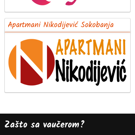
Apartmani Nikodijević Sokobanja
Zašto sa vaučerom?