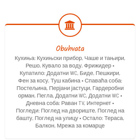
Obuhvata
Кухиња: Кухињски прибор, Чаше и тањири,
Решо, Кувало за воду, Фрижидер •
Купатило: Додатни WC, Биде, Пешкири,
Фен за косу, Туш кабина • Спаваћа соба:
Постељина, Перјани јастуци, Гардеробни
орман, Пегла, Додатни WC, Додатни WC •
Дневна соба: Раван TV, Интернет •
Погледи: Поглед на двориште, Поглед на
башту, Поглед на улицу • Остало: Тераса,
Балкон, Мрежа за комарце