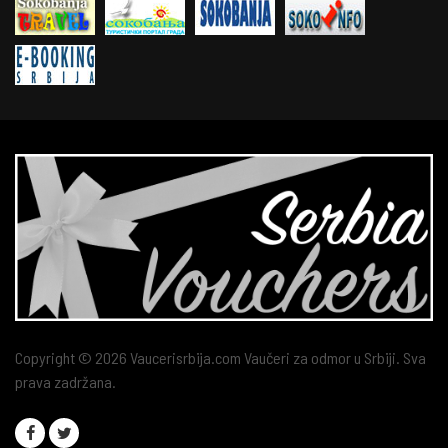
Copyright © 2026 Vaucerisrbija.com Vaučeri za odmor u Srbiji. Sva
prava zadržana.