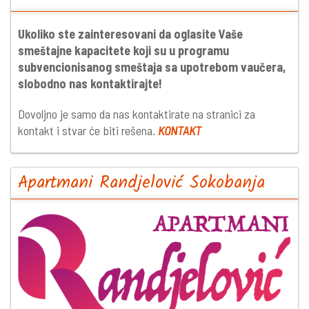
Ukoliko ste zainteresovani da oglasite Vaše
smeštajne kapacitete koji su u programu
subvencionisanog smeštaja sa upotrebom vaučera,
slobodno nas kontaktirajte!
Dovoljno je samo da nas kontaktirate na stranici za
kontakt i stvar će biti rešena.
KONTAKT
Apartmani Randjelović Sokobanja